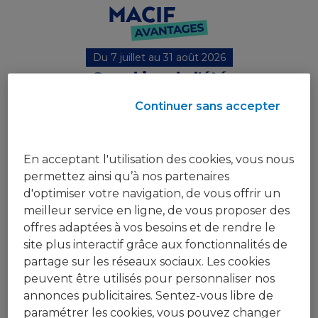
Du 7 juillet au 31 août 2026
Grand jeu de l'été
Gagnez vos
Continuer sans accepter
vacances
En acceptant l'utilisation des cookies, vous nous
avec Macif Avantages
permettez ainsi qu’à nos partenaires
Prêt à partir ?
Pour jouer, préparez votre valise,
d'optimiser votre navigation, de vous offrir un
tentez de gagner l'un de nos nombreux cadeaux
et
meilleur service en ligne, de vous proposer des
découvrez les vacances qui vous correspondent !
offres adaptées à vos besoins et de rendre le
Je joue
site plus interactif grâce aux fonctionnalités de
partage sur les réseaux sociaux. Les cookies
peuvent être utilisés pour personnaliser nos
annonces publicitaires. Sentez-vous libre de
paramétrer les cookies, vous pouvez changer