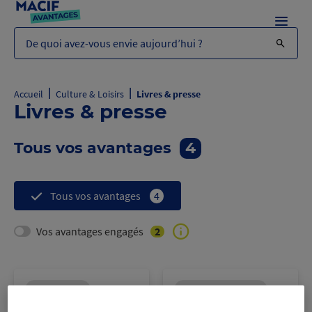
Menu
De quoi avez-vous envie aujourd’hui ?
|
|
Accueil
Culture & Loisirs
Livres & presse
Livres & presse
Tous vos avantages
4
Tous vos avantages
4
2
Vos avantages engagés
Bon d’achat
Remise immédiate