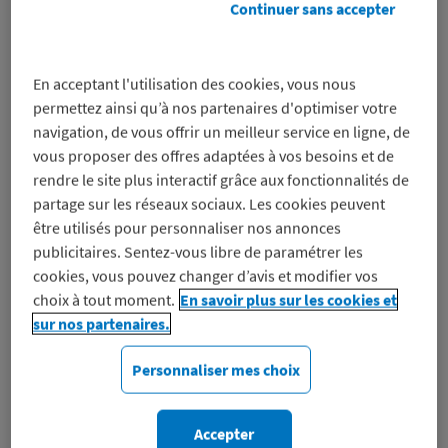
Fnac
La presse avec
Continuer sans accepter
-5%
Viapresse
sur un bon
-25% ou -50%
d’achat Fnac
sur
les abonnements
En acceptant l'utilisation des cookies, vous nous
presse
permettez ainsi qu’à nos partenaires d'optimiser votre
navigation, de vous offrir un meilleur service en ligne, de
vous proposer des offres adaptées à vos besoins et de
rendre le site plus interactif grâce aux fonctionnalités de
partage sur les réseaux sociaux. Les cookies peuvent
être utilisés pour personnaliser nos annonces
publicitaires. Sentez-vous libre de paramétrer les
Carte cadeau
Carte cadeau
cookies, vous pouvez changer d’avis et modifier vos
choix à tout moment.
En savoir plus sur les cookies et
RecycLivre
Livrenpoche
sur nos partenaires.
-5%
-5%
sur l’achat d’une
sur l’achat d’une
E-Carte Cadeau
E-Carte Cadeau
Personnaliser mes choix
Accepter