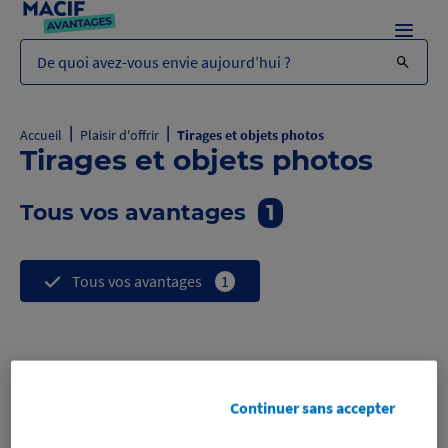
Menu
De quoi avez-vous envie aujourd’hui ?
|
|
Accueil
Plaisir d'offrir
Tirages et objets photos
Tirages et objets photos
Tous vos avantages
1
Tous vos avantages
1
Code promo
Continuer sans accepter
Cheerz
-5% et-15%
sur les