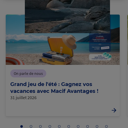
On parle de nous
Grand jeu de l'été : Gagnez vos
vacances avec Macif Avantages !
31 juillet 2026
Aller
Aller
Aller
Aller
Aller
Aller
Aller
Aller
Aller
Aller
Pa