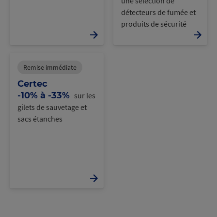
une sélection de
détecteurs de fumée et
produits de sécurité
Remise immédiate
Certec
-10% à -33%
sur les
gilets de sauvetage et
sacs étanches
C
r
g
e
m
e
n
t
o
u
r
h
e
a
n c
s