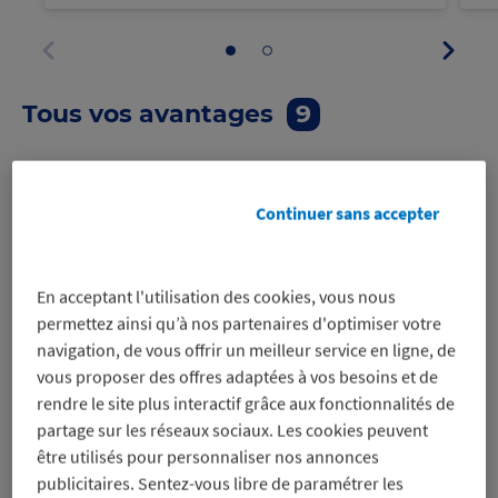
numéro
Panne
Aller
Aller
suivan
au
au
Panneau
panneau
panneau
précédent
1
2
Tous vos avantages
9
Tous vos avantages
9
Continuer sans accepter
En acceptant l'utilisation des cookies, vous nous
Code promo
Code promo
permettez ainsi qu’à nos partenaires d'optimiser votre
ELIDE FIRE®
Les Gentlemen
navigation, de vous offrir un meilleur service en ligne, de
-25%
du
sur la boule
vous proposer des offres adaptées à vos besoins et de
Déménagement
d’extinction
rendre le site plus interactif grâce aux fonctionnalités de
-12%
automatique d’incendie
sur les
partage sur les réseaux sociaux. Les cookies peuvent
déménagements
être utilisés pour personnaliser nos annonces
publicitaires. Sentez-vous libre de paramétrer les