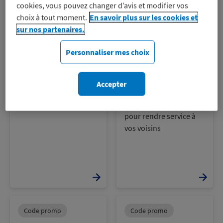
cookies, vous pouvez changer d’avis et modifier vos
choix à tout moment.
En savoir plus sur les cookies et
sur nos partenaires.
Personnaliser mes choix
Code promo
Code promo
Demeco
AlloVoisins
Accepter
-11%
-10%
sur les
sur
déménagements
l’abonnement premier
pour rendre service à
vos voisins
Code promo
Code promo