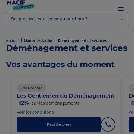
Menu
De quoi avez-vous envie aujourd’hui ?
|
|
Accueil
Maison & Jardin
Déménagement et services
Déménagement et services
Vos avantages du moment
Code promo
Les Gentlemen du Déménagement
D
-12%
-
sur les déménagements
Voir les conditions
Vo
Profitez-en
Afficher
le