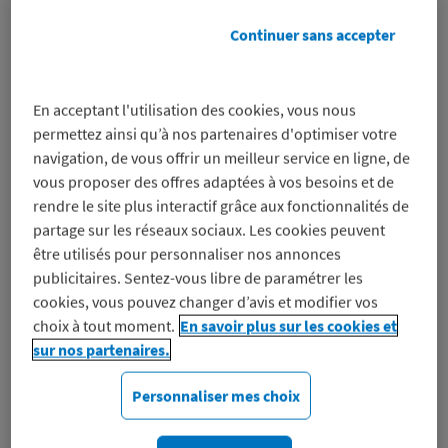
d’achat
d’achat
Continuer sans accepter
En acceptant l'utilisation des cookies, vous nous
permettez ainsi qu’à nos partenaires d'optimiser votre
navigation, de vous offrir un meilleur service en ligne, de
vous proposer des offres adaptées à vos besoins et de
rendre le site plus interactif grâce aux fonctionnalités de
partage sur les réseaux sociaux. Les cookies peuvent
Remise immédiate
Code promo
être utilisés pour personnaliser nos annonces
Interflora
Bergamotte
publicitaires. Sentez-vous libre de paramétrer les
-15%
-15%
sur les
sur les fleurs et
cookies, vous pouvez changer d’avis et modifier vos
bouquets, plantes et
les plantes
choix à tout moment.
En savoir plus sur les cookies et
cadeaux
sur nos partenaires.
Personnaliser mes choix