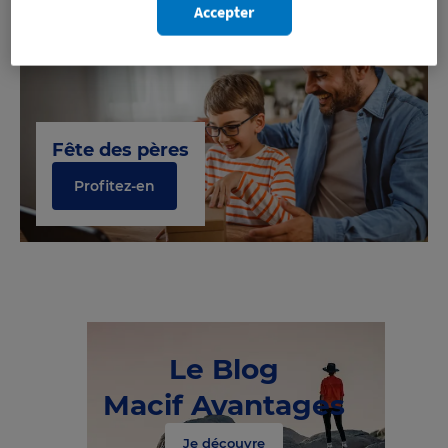
Accepter
Fête des pères
Profitez-en
Le Blog
Macif Avantages
Je découvre