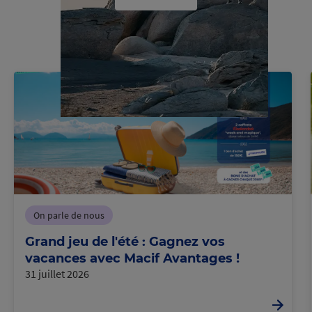
C
h
a
r
g
e
m
e
n
t
e
c
o
u
On parle de nous
Grand jeu de l'été : Gagnez vos
s
n
r
vacances avec Macif Avantages !
31 juillet 2026