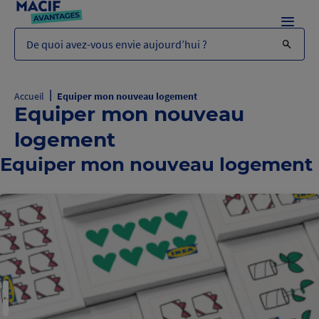
Menu
De quoi avez-vous envie aujourd’hui ?
|
Accueil
Equiper mon nouveau logement
Equiper mon nouveau
logement
Equiper mon nouveau logement