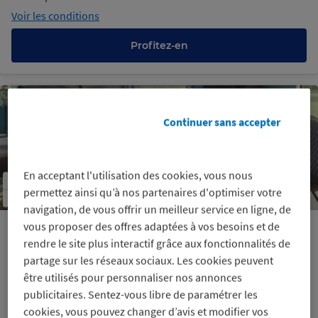
Voir les conditions
Profitez-en
Continuer sans accepter
En acceptant l'utilisation des cookies, vous nous
permettez ainsi qu’à nos partenaires d'optimiser votre
navigation, de vous offrir un meilleur service en ligne, de
vous proposer des offres adaptées à vos besoins et de
-7%
rendre le site plus interactif grâce aux fonctionnalités de
sur un bon d’achat pour régler en magasin et en ligne (hors
produits de la Marketplace by Confo), même sur les promos
partage sur les réseaux sociaux. Les cookies peuvent
être utilisés pour personnaliser nos annonces
Voir les conditions
publicitaires. Sentez-vous libre de paramétrer les
Indisponible pour le moment
cookies, vous pouvez changer d’avis et modifier vos