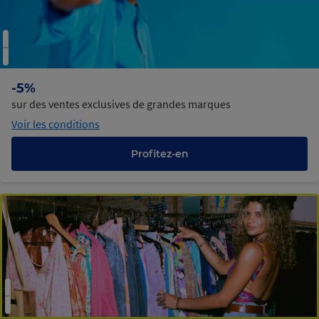
-5%
sur des ventes exclusives de grandes marques
Voir les conditions
Profitez-en