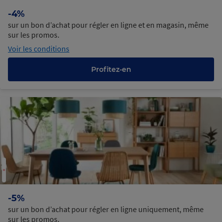
-4%
sur un bon d’achat pour régler en ligne et en magasin, même
sur les promos.
Voir les conditions
Profitez-en
-5%
sur un bon d’achat pour régler en ligne uniquement, même
sur les promos.