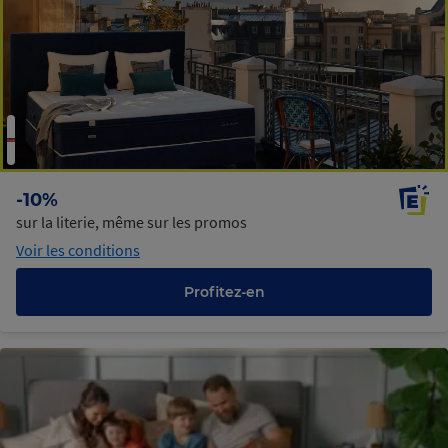
-10%
sur la literie, même sur les promos
Voir les conditions
Profitez-en