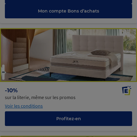
C
h
a
r
g
e
m
e
n
t
e
c
o
u
Mon compte Bons d’achats
s
n
r
-10%
sur la literie, même sur les promos
Voir les conditions
Profitez-en