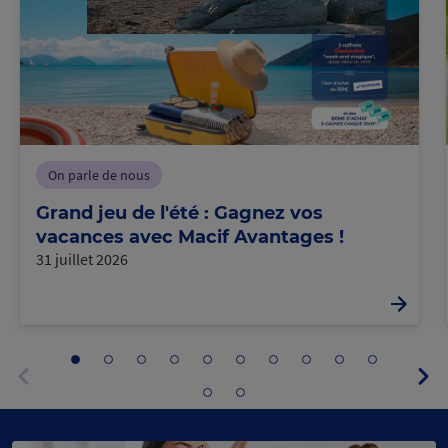
On parle de nous
Grand jeu de l'été : Gagnez vos
vacances avec Macif Avantages !
31 juillet 2026
Aller
Aller
Aller
Aller
Aller
Aller
Aller
Aller
Aller
Aller
Pa
au
au
au
au
au
au
au
au
au
au
sui
panneau
panneau
panneau
panneau
panneau
panneau
panneau
panneau
panneau
panneau
Aller
Aller
Panneau
1
2
3
4
5
6
7
8
9
10
au
au
précédent
panneau
panneau
11
12