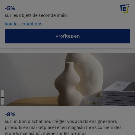
-5%
sur les objets de seconde main
Voir les conditions
Profitez-en
-8%
sur un bon d’achat pour régler vos achats en ligne (hors
produits en marketplace) et en magasin (hors corners des
grands magasins), même sur les promos