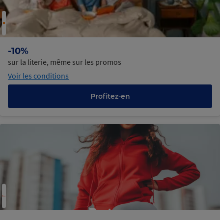
-10%
sur la literie, même sur les promos
Voir les conditions
Profitez-en