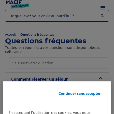
Menu
De quoi avez-vous envie aujourd’hui ?
|
Accueil
Questions fréquentes
Questions fréquentes
Toutes les réponses à vos questions sont disponibles sur
cette aide :
Comment réserver un séjour
B
Héliades avec ma remise Macif
Avantages ?
Continuer sans accepter
En acceptant l'utilisation des cookies, vous nous