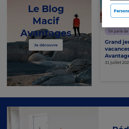
Le Blog
Personn
Macif
Avantages
On parle de
Grand jeu
Je découvre
vacances
Avantage
31 juillet 20