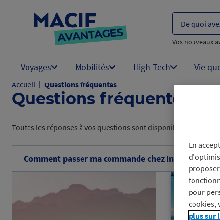
De quoi ave
Vos nouveaux a
Voyages
Mobilités
High-Tech
Vie qu
|
Accueil
Questions fréquentes
Questions fréquentes
Toutes les réponses à vos questions sont disponibles sur cette a
En accept
d'optimis
Comment passer ma commande chez Interflora avec
proposer 
fonctionn
pour pers
cookies, 
plus sur 