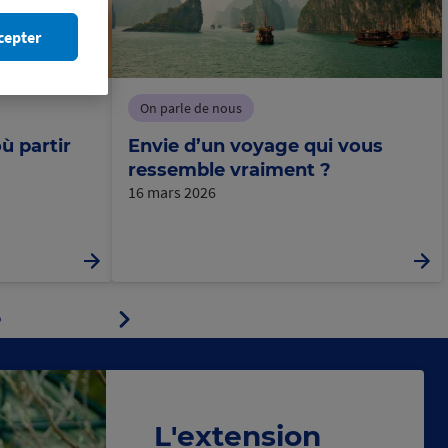
cepter
On parle de nous
ù partir
Envie d’un voyage qui vous
ressemble vraiment ?
16 mars 2026
Panneau
ller
suivant
au
eau
panneau
L'extension