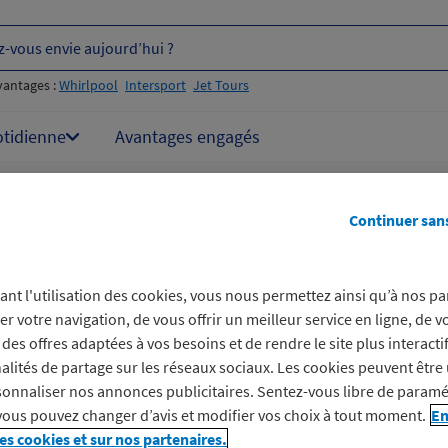
z-vous envie aujourd’hui ?
vantages :
Whirlpool
Intersport
Jet Tours
otidienne
Avantages engagés
Continuer san
ide :
ant l'utilisation des cookies, vous nous permettez ainsi qu’à nos pa
er votre navigation, de vous offrir un meilleur service en ligne, de v
 ma remise Macif Avantages ?
des offres adaptées à vos besoins et de rendre le site plus interacti
alités de partage sur les réseaux sociaux. Les cookies peuvent être 
onnaliser nos annonces publicitaires. Sentez-vous libre de paramé
vous pouvez changer d’avis et modifier vos choix à tout moment.
En
les cookies et sur nos partenaires.