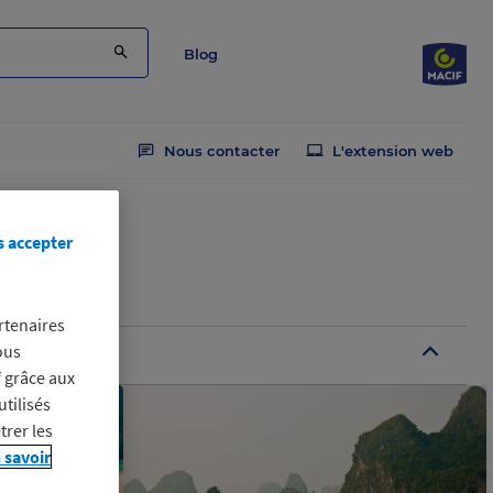
Blog
Nous contacter
L'extension web
s accepter
rtenaires
ous
B
f grâce aux
utilisés
trer les
 savoir