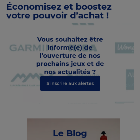
Économisez et boostez
votre pouvoir d’achat !
Vous souhaitez être
informé(e) de
l’ouverture de nos
prochains jeux et de
nos actualités ?
S’inscrire aux alertes
C
r
g
e
m
e
n
t
o
u
r
h
e
a
n c
s
Le Blog