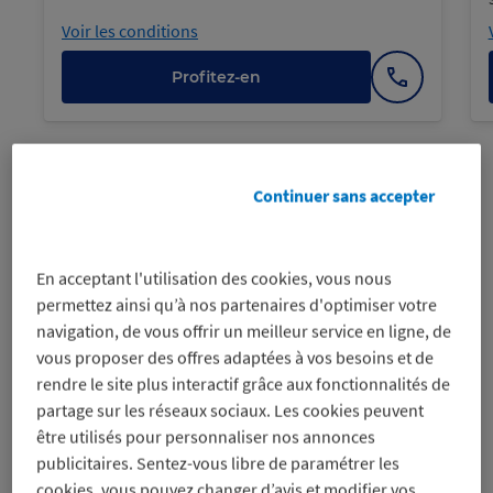
Voir les conditions
Profitez-en
Afficher
le
numéro
Panne
Aller
Aller
Aller
Aller
Aller
Aller
suivan
au
au
au
au
au
au
Panneau
Continuer sans accepter
panneau
panneau
panneau
panneau
panneau
panneau
précédent
1
2
3
4
5
6
Les tendances du moment
En acceptant l'utilisation des cookies, vous nous
permettez ainsi qu’à nos partenaires d'optimiser votre
navigation, de vous offrir un meilleur service en ligne, de
vous proposer des offres adaptées à vos besoins et de
rendre le site plus interactif grâce aux fonctionnalités de
partage sur les réseaux sociaux. Les cookies peuvent
être utilisés pour personnaliser nos annonces
publicitaires. Sentez-vous libre de paramétrer les
cookies, vous pouvez changer d’avis et modifier vos