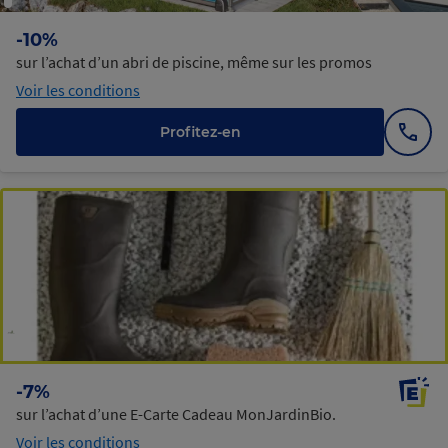
-10%
sur l’achat d’un abri de piscine, même sur les promos
Voir les conditions
Profitez-en
Affic
le
numé
-7%
sur l’achat d’une E-Carte Cadeau MonJardinBio.
Voir les conditions