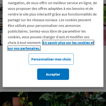
navigation, de vous offrir un meilleur service en ligne, de
vous proposer des offres adaptées à vos besoins et de
rendre le site plus interactif grâce aux fonctionnalités de
partage sur les réseaux sociaux. Les cookies peuvent
être utilisés pour personnaliser nos annonces
publicitaires. Sentez-vous libre de paramétrer les
cookies, vous pouvez changer d’avis et modifier vos
choix à tout moment.
En savoir plus sur les cookies et
sur nos partenaires.
-10%
sur un bon d’achat pour régler en ligne (hors produits en
Personnaliser mes choix
marketplace) et en magasin, même sur les promos
Voir les conditions
Accepter
Profitez-en