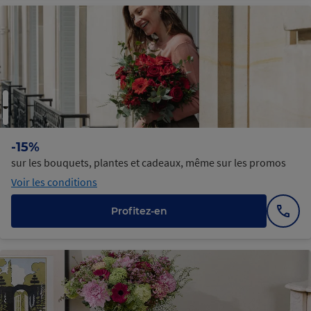
-15%
sur les bouquets, plantes et cadeaux, même sur les promos
Voir les conditions
Profitez-en
Affic
le
numé