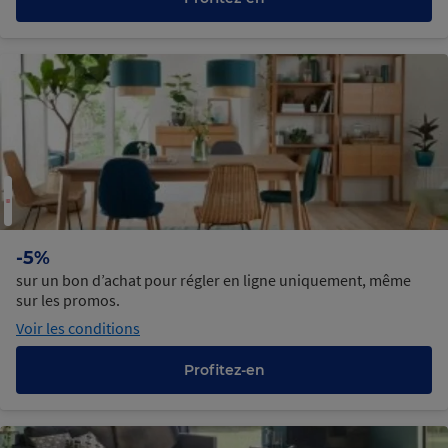
C
h
a
rg
e
m
n
t
n
u
e
e
co
rs
-5%
sur un bon d’achat pour régler en ligne uniquement, même
sur les promos.
Voir les conditions
Profitez-en