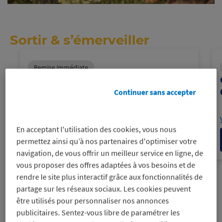
Sortir & s’émerveiller
Remise immédiate
La billetterie
-16%
sur votre e-Billet Parc Asterix
Continuer sans accepter
Voir les conditions
En acceptant l'utilisation des cookies, vous nous
Profitez-en
permettez ainsi qu’à nos partenaires d'optimiser votre
navigation, de vous offrir un meilleur service en ligne, de
vous proposer des offres adaptées à vos besoins et de
rendre le site plus interactif grâce aux fonctionnalités de
Aller
Aller
Aller
Aller
Aller
Aller
Aller
Aller
Aller
au
au
au
au
au
au
au
au
au
Panne
partage sur les réseaux sociaux. Les cookies peuvent
panneau
panneau
panneau
panneau
panneau
panneau
panneau
panneau
panneau
Aller
Aller
Aller
Aller
Aller
Aller
Aller
Aller
Aller
suivan
être utilisés pour personnaliser nos annonces
1
2
3
4
5
6
7
8
9
au
au
au
au
au
au
au
au
au
Panneau
panneau
panneau
panneau
panneau
panneau
panneau
panneau
panneau
panneau
Aller
publicitaires. Sentez-vous libre de paramétrer les
précédent
10
11
12
13
14
15
16
17
18
au