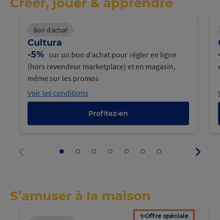
Créer, jouer & apprendre
Bon d’achat
Cultura
-5%
sur un bon d’achat pour régler en ligne
(hors revendeur marketplace) et en magasin,
même sur les promos
Voir les conditions
Profitez-en
Panne
Aller
Aller
Aller
Aller
Aller
Aller
Aller
suivan
au
au
au
au
au
au
au
Panneau
panneau
panneau
panneau
panneau
panneau
panneau
panneau
précédent
1
2
3
4
5
6
7
S’amuser à la maison
✨Offre spéciale