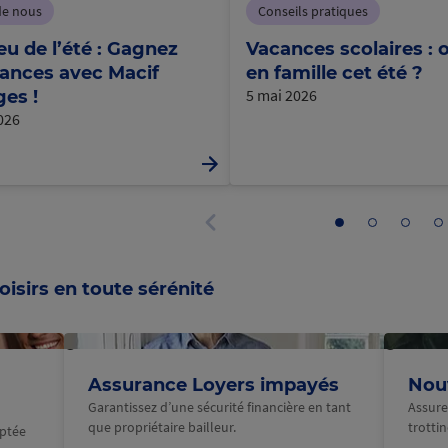
de nous
Conseils pratiques
eu de l’été : Gagnez
Vacances scolaires : o
ances avec Macif
en famille cet été ?
5 mai 2026
es !
2026
Aller
Aller
Aller
Al
au
au
au
a
Panneau
panneau
panneau
panne
p
précédent
1
2
3
4
oisirs en toute sérénité
@Macif
@Macif
Assurance Loyers impayés
Nouv
Garantissez d’une sécurité financière en tant
Assure
que propriétaire bailleur.
trotti
aptée