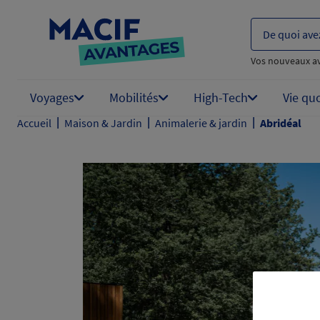
De quoi ave
Vos nouveaux a
Voyages
Mobilités
High-Tech
Vie qu
|
|
|
Accueil
Maison & Jardin
Animalerie & jardin
Abridéal