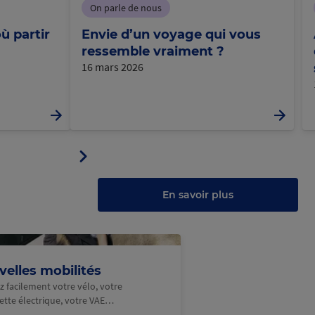
On parle de nous
ù partir
Envie d’un voyage qui vous
ressemble vraiment ?
16 mars 2026
Panneau
ler
suivant
u
au
anneau
En savoir plus
elles mobilités
z facilement votre vélo, votre
nette électrique, votre VAE…