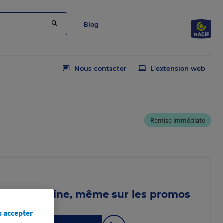
Blog
Nous contacter
L'extension web
Remise immédiate
abri de piscine, même sur les promos
s accepter