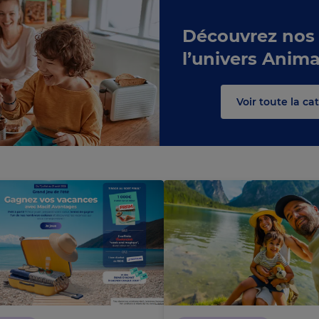
Découvrez nos
c
s
l’univers Anima
e
C
h
a
r
g
e
m
e
n
t
n
o
u
r
Voir toute la ca