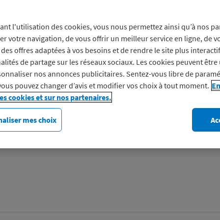
Prof
ant l'utilisation des cookies, vous nous permettez ainsi qu’à nos pa
er votre navigation, de vous offrir un meilleur service en ligne, de v
L’inventeur de l’abri de pis
des offres adaptées à vos besoins et de rendre le site plus interacti
fabrication du tout premier
alités de partage sur les réseaux sociaux. Les cookies peuvent être 
aujourd’hui une gamme com
onnaliser nos annonces publicitaires. Sentez-vous libre de paramé
vous pouvez changer d’avis et modifier vos choix à tout moment.
En
Découvrez Abridéal
les cookies et sur nos partenaires.
aliser mes choix
Ac