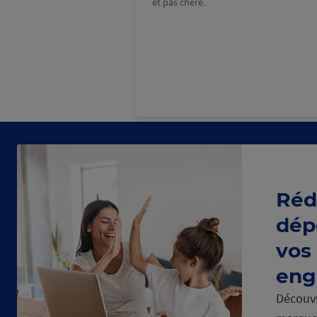
et pas chère.
Réd
dép
vos
eng
Découvr