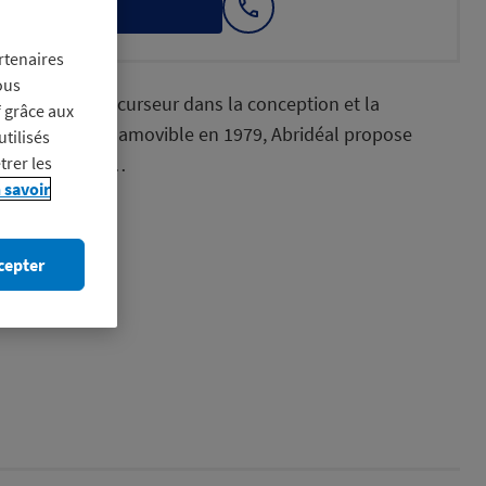
itez-en
Afficher
le
numéro
rtenaires
ous
cine en 1979 Précurseur dans la conception et la
f grâce aux
 abri de piscine amovible en 1979, Abridéal propose
utilisés
plète d’abris…
trer les
 savoir
cepter