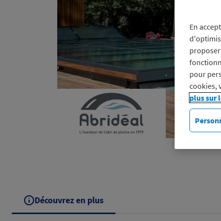
En accept
d'optimis
proposer 
fonctionn
pour pers
cookies, 
plus sur 
Personn
Découvrez en plus