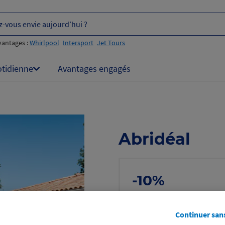
z-vous envie aujourd’hui ?
vantages :
Whirlpool
Intersport
Jet Tours
otidienne
Avantages engagés
Abridéal
-10%
sur l’achat d’un 
Voir les conditions
Continuer san