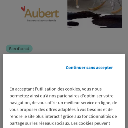
Bon d’achat
Aubert
Continuer sans accepter
-8%
En acceptant l'utilisation des cookies, vous nous
sur un bon d’achat pour régler en
permettez ainsi qu’à nos partenaires d'optimiser votre
ligne et en magasin, même sur les
navigation, de vous offrir un meilleur service en ligne, de
promos
vous proposer des offres adaptées à vos besoins et de
Voir les conditions
rendre le site plus interactif grâce aux fonctionnalités de
partage sur les réseaux sociaux. Les cookies peuvent
Profitez-en