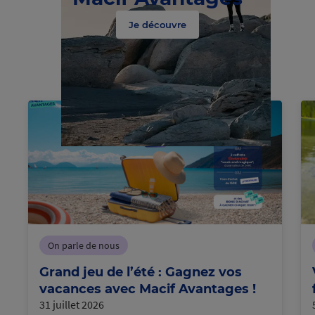
Je découvre
C
h
r
g
e
e
n
t
e
o
u
r
m
s
a
n c
On parle de nous
Grand jeu de l’été : Gagnez vos
vacances avec Macif Avantages !
31 juillet 2026