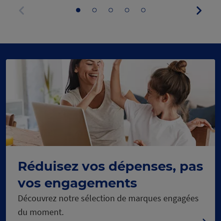
Panne
Aller
Aller
Aller
Aller
Aller
suivan
au
au
au
au
au
Panneau
panneau
panneau
panneau
panneau
panneau
précédent
1
2
3
4
5
Réduisez vos dépenses, pas
vos engagements
Découvrez notre sélection de marques engagées
du moment.