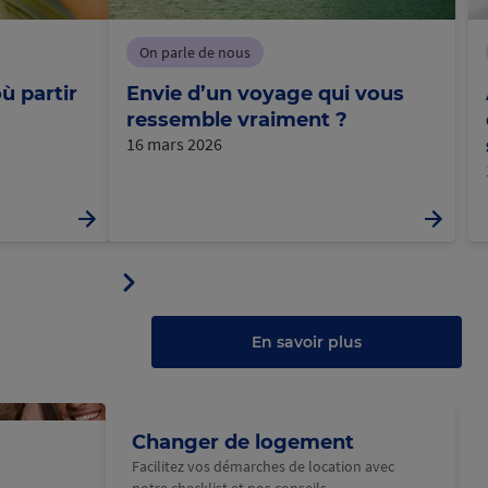
On parle de nous
ù partir
Envie d’un voyage qui vous
ressemble vraiment ?
16 mars 2026
Panneau
ler
suivant
u
au
anneau
En savoir plus
Changer de logement
Facilitez vos démarches de location avec