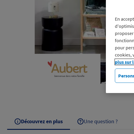
En accept
d'optimis
proposer 
fonctionn
pour pers
cookies, 
plus sur 
Personn
Découvrez en plus
Une question ?