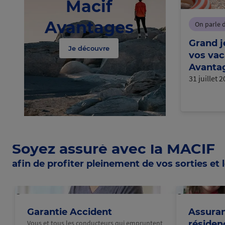
Macif
Avantages
On parle 
Grand j
Je découvre
vos vac
Avantag
31 juillet 
Soyez assuré avec la MACIF
afin de profiter pleinement de vos sorties et l
@Macif
@Macif
Garantie Accident
Assuran
Vous et tous les conducteurs qui empruntent
résiden