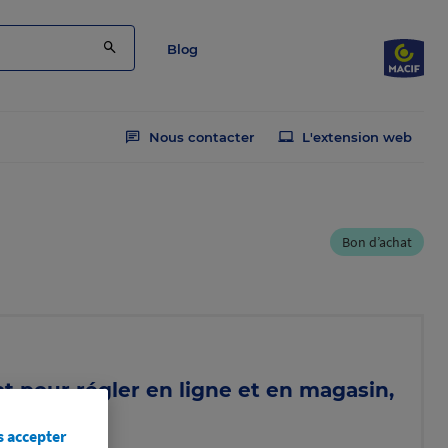
Blog
Nous contacter
L'extension web
Bon d’achat
t pour régler en ligne et en magasin,
omos
s accepter