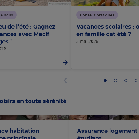
de nous
Conseils pratiques
eu de l’été : Gagnez
Vacances scolaires : o
ances avec Macif
en famille cet été ?
5 mai 2026
es !
2026
Aller
Aller
Aller
Al
au
au
au
a
Panneau
panneau
panneau
panne
p
précédent
1
2
3
4
oisirs en toute sérénité
@Macif
ce habitation
Assurance logement
ce principale
étudiant