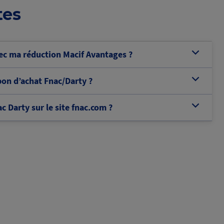
tes
c ma réduction Macif Avantages ?
b
on d’achat Fnac/Darty ?
b
 Darty sur le site fnac.com ?
b