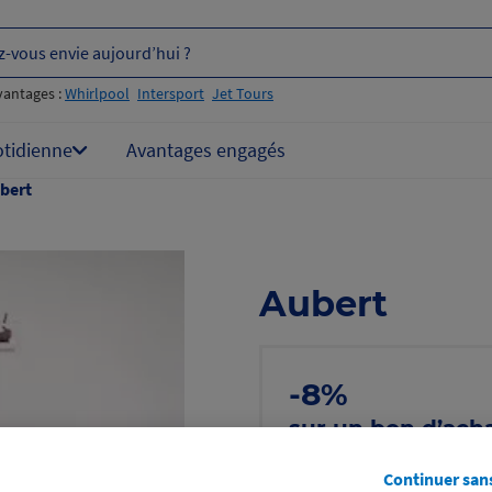
z-vous envie aujourd’hui ?
vantages :
Whirlpool
Intersport
Jet Tours
otidienne
Avantages engagés
bert
Aubert
-8%
sur un bon d’acha
même sur les pr
Continuer san
Voir les conditions