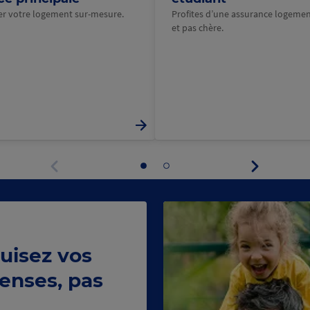
rer votre logement sur-mesure.
Profites d’une assurance logeme
et pas chère.
Panneau
Aller
Aller
suivant
au
au
Panneau
panneau
panneau
précédent
1
2
uisez vos
enses, pas