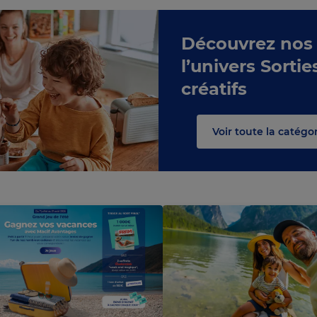
Découvrez nos
l’univers Sorties
urs
créatifs
C
h
ar
g
e
m
e
nt
e
n
c
o
Voir toute la catégori