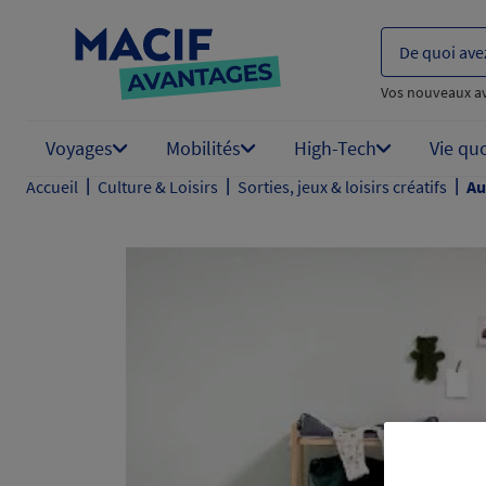
De quoi ave
Vos nouveaux a
Voyages
Mobilités
High-Tech
Vie qu
|
|
|
Accueil
Culture & Loisirs
Sorties, jeux & loisirs créatifs
Au