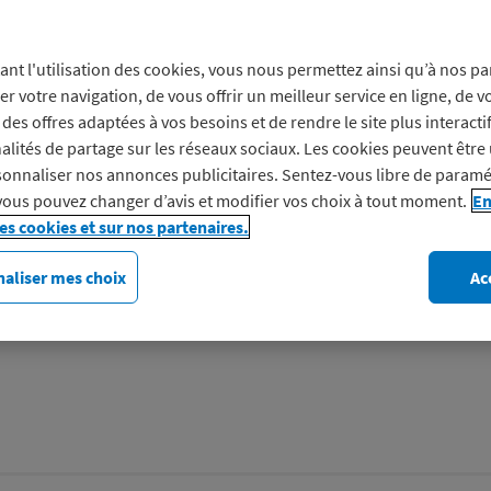
Prof
ant l'utilisation des cookies, vous nous permettez ainsi qu’à nos pa
er votre navigation, de vous offrir un meilleur service en ligne, de v
des offres adaptées à vos besoins et de rendre le site plus interacti
Aubert, c’est plus de 80 ans
alités de partage sur les réseaux sociaux. Les cookies peuvent être 
dédié aux mamans, parents, e
onnaliser nos annonces publicitaires. Sentez-vous libre de paramé
puériculture Aubert pour v
vous pouvez changer d’avis et modifier vos choix à tout moment.
En
les cookies et sur nos partenaires.
Découvrez Aubert
aliser mes choix
Ac