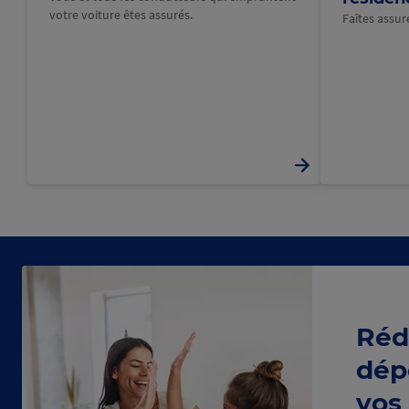
votre voiture êtes assurés.
Faîtes assu
Réd
dép
vos