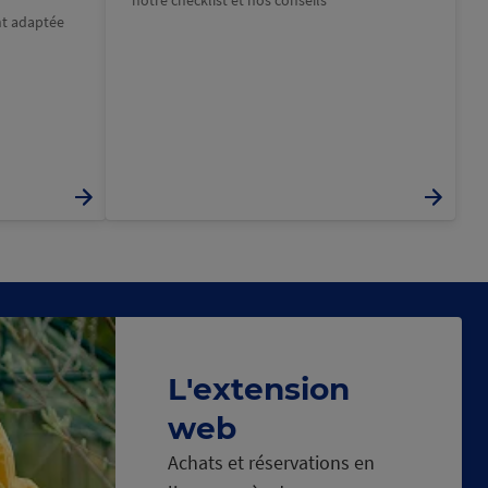
notre checklist et nos conseils
nt adaptée
L'extension
web
Achats et réservations en