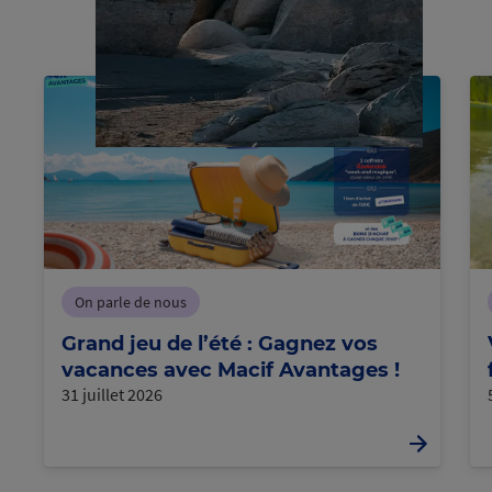
C
h
a
r
g
e
m
e
n
t
e
c
o
u
r
s
n
On parle de nous
Grand jeu de l’été : Gagnez vos
vacances avec Macif Avantages !
31 juillet 2026