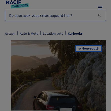
Menu
De quoi avez-vous envie aujourd’hui ?
|
|
|
Accueil
Auto & Moto
Location auto
Carbookr
✨ Nouveauté