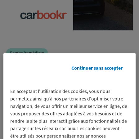
Remise immédiate
Carbookr
Continuer sans accepter
-5% à -15%
En acceptant l'utilisation des cookies, vous nous
permettez ainsi qu’à nos partenaires d'optimiser votre
sur les locations de voitures, même
navigation, de vous offrir un meilleur service en ligne, de
sur les promos
vous proposer des offres adaptées à vos besoins et de
Voir les conditions
rendre le site plus interactif grâce aux fonctionnalités de
partage sur les réseaux sociaux. Les cookies peuvent
Profitez-en
Afficher
être utilisés pour personnaliser nos annonces
le