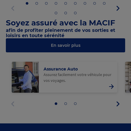
Aller
Aller
Aller
Aller
Aller
Aller
Aller
Aller
Aller
Panne
au
au
au
au
au
au
au
au
au
suivan
panneau
panneau
panneau
panneau
panneau
panneau
panneau
panneau
panneau
Aller
Aller
Aller
Panneau
1
2
3
4
5
6
7
8
9
au
au
au
précédent
Soyez assuré avec la MACIF
panneau
panneau
panneau
10
11
12
afin de profiter pleinement de vos sorties et
loisirs en toute sérénité
En savoir plus
@Macif
@M
Assurance Auto
Assurez facilement votre véhicule pour
vos voyages.
Panne
Aller
Aller
Aller
suivan
au
au
au
Panneau
panneau
panneau
panneau
précédent
1
2
3