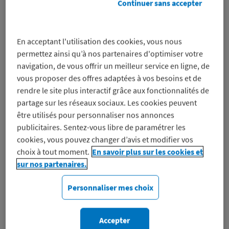
le
Continuer sans accepter
numéro
Avec Costa Croisières, vivez une expérience de
En acceptant l'utilisation des cookies, vous nous
croisière complète, alliant destinations
permettez ainsi qu’à nos partenaires d'optimiser votre
emblématiques, art de vivre italien et services
navigation, de vous offrir un meilleur service en ligne, de
personnalisables selon vos envies. Méditerranée,
vous proposer des offres adaptées à vos besoins et de
rendre le site plus interactif grâce aux fonctionnalités de
Europe du Nord, Caraïbes ou Moyen-Orient :
partage sur les réseaux sociaux. Les cookies peuvent
chaque…
être utilisés pour personnaliser nos annonces
publicitaires. Sentez-vous libre de paramétrer les
Découvrez Costa Croisières
cookies, vous pouvez changer d’avis et modifier vos
choix à tout moment.
En savoir plus sur les cookies et
sur nos partenaires.
Les bons plans Costa Croisières
Découvre
Personnaliser mes choix
Les bons plans
Costa
Accepter