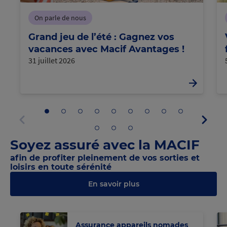
On parle de nous
Grand jeu de l’été : Gagnez vos
vacances avec Macif Avantages !
31 juillet 2026
Aller
Aller
Aller
Aller
Aller
Aller
Aller
Aller
Aller
Panne
au
au
au
au
au
au
au
au
au
suivan
panneau
panneau
panneau
panneau
panneau
panneau
panneau
panneau
panneau
Aller
Aller
Aller
Panneau
1
2
3
4
5
6
7
8
9
au
au
au
précédent
Soyez assuré avec la MACIF
panneau
panneau
panneau
10
11
12
afin de profiter pleinement de vos sorties et
loisirs en toute sérénité
En savoir plus
@Macif
@M
Assurance appareils nomades