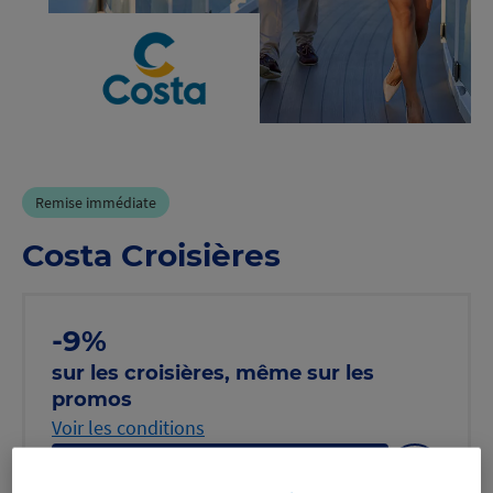
Remise immédiate
Costa Croisières
-9%
sur les croisières, même sur les
promos
Voir les conditions
Profitez-en
Afficher