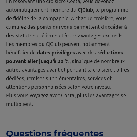
En réservant une croisière Costa, vous devenez
automatiquement membre du
C|Club
, le programme
de fidélité de la compagnie. À chaque croisière, vous
cumulez des points qui vous permettent d’accéder à
des statuts supérieurs et à des avantages exclusifs.
Les membres du C|Club peuvent notamment
bénéficier de
dates privilèges
avec des
réductions
pouvant aller jusqu’à 20 %
, ainsi que de nombreux
autres avantages avant et pendant la croisière : offres
dédiées, remises supplémentaires, services et
attentions personnalisées selon votre niveau.
Plus vous voyagez avec Costa, plus les avantages se
multiplient.
C
h
a
r
g
e
m
e
n
t
e
c
o
u
r
s
n
Questions fréquentes