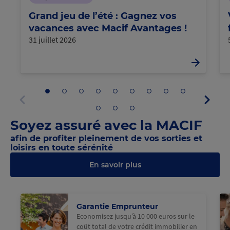
Grand jeu de l’été : Gagnez vos
vacances avec Macif Avantages !
31 juillet 2026
Aller
Aller
Aller
Aller
Aller
Aller
Aller
Aller
Aller
Panne
au
au
au
au
au
au
au
au
au
suivan
panneau
panneau
panneau
panneau
panneau
panneau
panneau
panneau
panneau
Aller
Aller
Aller
Panneau
1
2
3
4
5
6
7
8
9
au
au
au
précédent
Soyez assuré avec la MACIF
panneau
panneau
panneau
10
11
12
afin de profiter pleinement de vos sorties et
loisirs en toute sérénité
En savoir plus
@Macif
Garantie Emprunteur
Economisez jusqu’à 10 000 euros sur le
coût total de votre crédit immobilier en