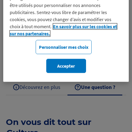
être utilisés pour personnaliser nos annonces
publicitaires. Sentez-vous libre de paramétrer les
cookies, vous pouvez changer d’avis et modifier vos
Tous les loisirs culturels et artistiques à portée de
choix à tout moment.
En savoir plus sur les cookies et
main ! Lorsque Culture rime avec plaisir et partage de
sur nos partenaires.
ses passions ! Imaginez tout un lieu d’expériences
Personnaliser mes choix
pour se cultiver, créer et…
Découvrez Cultura
Accepter
Découvrez en plus
Une question ?
On vous dit tout sur