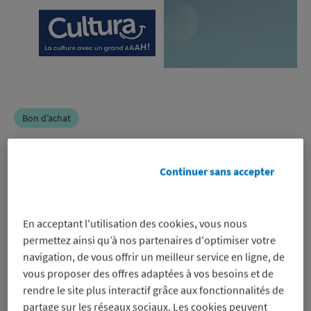
Bon d’achat
Cultura
Continuer sans accepter
-5%
En acceptant l'utilisation des cookies, vous nous
sur un bon d’achat pour régler en
permettez ainsi qu’à nos partenaires d'optimiser votre
ligne (hors revendeur marketplace) et
navigation, de vous offrir un meilleur service en ligne, de
en magasin, même sur les promos
vous proposer des offres adaptées à vos besoins et de
Voir les conditions
rendre le site plus interactif grâce aux fonctionnalités de
Profitez-en
partage sur les réseaux sociaux. Les cookies peuvent