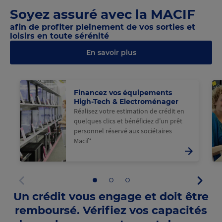
Panneau
1
2
3
4
5
6
7
8
9
au
au
au
précédent
Soyez assuré avec la MACIF
panneau
panneau
panneau
10
11
12
afin de profiter pleinement de vos sorties et
loisirs en toute sérénité
En savoir plus
@M
Financez vos équipements
High-Tech & Electroménager
Réalisez votre estimation de crédit en
quelques clics et bénéficiez d’un prêt
personnel réservé aux sociétaires
Macif*
Panne
Aller
Aller
Aller
suivan
au
au
au
Panneau
Un crédit vous engage et doit être
panneau
panneau
panneau
précédent
1
2
3
remboursé. Vérifiez vos capacités