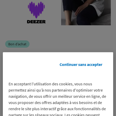
Bon d’achat
Deezer
Continuer sans accepter
-16% à -36%
En acceptant l'utilisation des cookies, vous nous
sur un bon d’achat Deezer pour
permettez ainsi qu’à nos partenaires d'optimiser votre
régler vos abonnements, même sur
navigation, de vous offrir un meilleur service en ligne, de
les promos
vous proposer des offres adaptées à vos besoins et de
Voir les conditions
rendre le site plus interactif grâce aux fonctionnalités de
Profitez de l’offre Premium
partage sur les réseaux sociaux. Les cookies peuvent