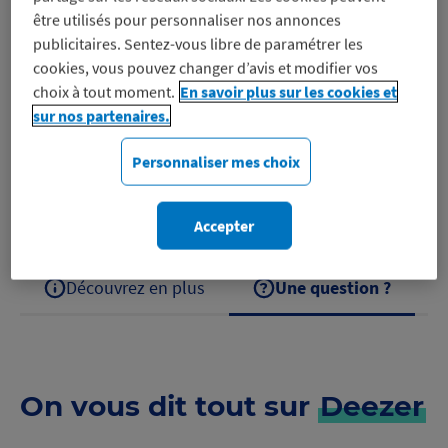
être utilisés pour personnaliser nos annonces
Profitez de l’offre Famille
publicitaires. Sentez-vous libre de paramétrer les
cookies, vous pouvez changer d’avis et modifier vos
choix à tout moment.
En savoir plus sur les cookies et
sur nos partenaires.
Avec Deezer, profitez de musiques, playlists et
podcasts hors connexion et sans publicité !
Personnaliser mes choix
Découvrez Deezer
Accepter
Découvrez en plus
Une question ?
On vous dit tout sur
Deezer