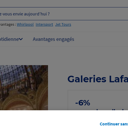
z-vous envie aujourd’hui ?
vantages :
Whirlpool
Intersport
Jet Tours
otidienne
Avantages engagés
Galeries Laf
-6%
sur un bon d’acha
, même sur les p
Continuer san
Voir les conditions