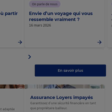
On parle de nous
ù partir
Envie d’un voyage qui vous
ressemble vraiment ?
16 mars 2026
Panneau
ler
suivant
u
au
anneau
En savoir plus
@Macif
Assurance Loyers impayés
Garantissez d’une sécurité financière en tant
que propriétaire bailleur.
nt adaptée