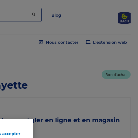
Blog
Nous contacter
L'extension web
Bon d’achat
ayette
t pour régler en ligne et en magasin
romos
s accepter