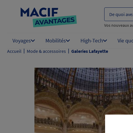
De quoi ave
Vos nouveaux a
Voyages
Mobilités
High-Tech
Vie qu
|
|
Accueil
Mode & accessoires
Galeries Lafayette