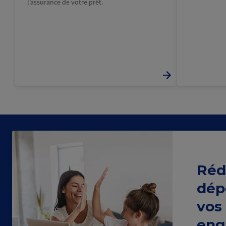
l’assurance de votre prêt.
Réd
dép
vos
eng