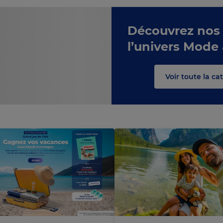
Découvrez nos
l’univers Mode
c
s
e
o
C
h
a
r
g
e
m
e
n
t
n
u
r
Voir toute la c