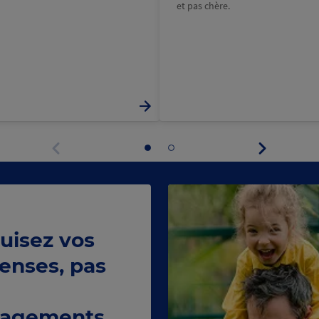
et pas chère.
Panneau
Aller
Aller
suivant
au
au
Panneau
panneau
panneau
précédent
1
2
uisez vos
enses, pas
agements