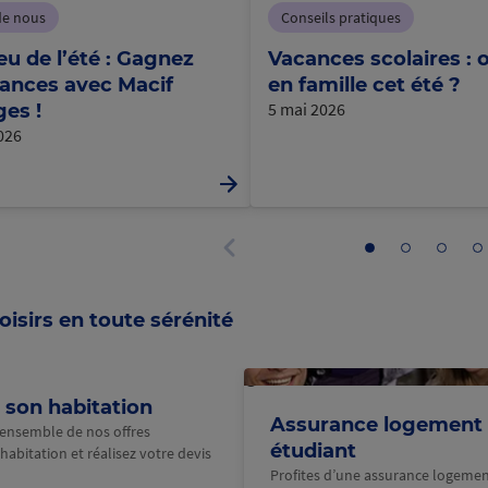
de nous
Conseils pratiques
eu de l’été : Gagnez
Vacances scolaires : o
ances avec Macif
en famille cet été ?
5 mai 2026
es !
2026
Aller
Aller
Aller
Al
au
au
au
a
Panneau
panneau
panneau
panne
p
précédent
1
2
3
4
oisirs en toute sérénité
@Macif
 son habitation
Assurance logement
’ensemble de nos offres
étudiant
habitation et réalisez votre devis
Profites d’une assurance logeme