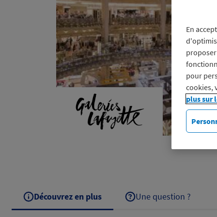
En accept
d'optimis
proposer 
fonctionn
pour pers
cookies, 
plus sur 
Personn
Découvrez en plus
Une question ?