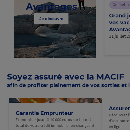
Avantages
On parle 
Grand j
Je découvre
vos vac
Avantag
31 juillet 
Soyez assuré avec la MACIF
afin de profiter pleinement de vos sorties et l
@Macif
Assurer
Garantie Emprunteur
Découvrez l
Economisez jusqu’à 10 000 euros sur le coût
d’assurance 
total de votre crédit immobilier en changeant
en ligne