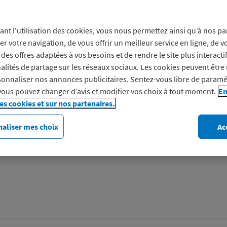
Prof
ant l'utilisation des cookies, vous nous permettez ainsi qu’à nos pa
er votre navigation, de vous offrir un meilleur service en ligne, de v
des offres adaptées à vos besoins et de rendre le site plus interacti
Retrouvez tout l’univers de 
alités de partage sur les réseaux sociaux. Les cookies peuvent être 
fin du XIXe siècle, au coeur 
onnaliser nos annonces publicitaires. Sentez-vous libre de paramé
proposent des milliers…
vous pouvez changer d’avis et modifier vos choix à tout moment.
En
les cookies et sur nos partenaires.
Découvrez Galeries Lafayett
aliser mes choix
Ac