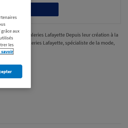
itez-en
rtenaires
ous
f grâce aux
la mode aux Galeries Lafayette Depuis leur création à la
utilisés
de Paris, les Galeries Lafayette, spécialiste de la mode,
trer les
 savoir
e
cepter