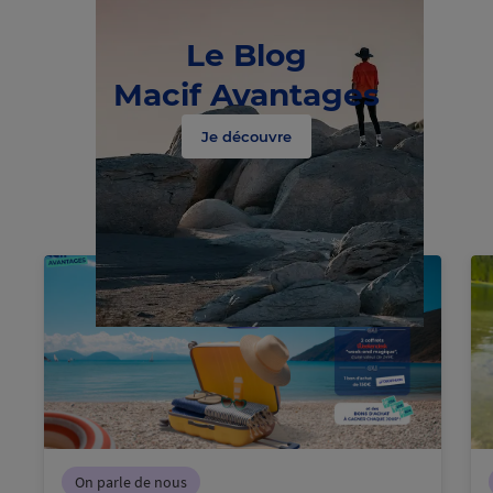
Le Blog
Macif Avantages
Je découvre
C
h
a
r
g
e
m
e
nt
e
c
o
u
r
n
s
On parle de nous