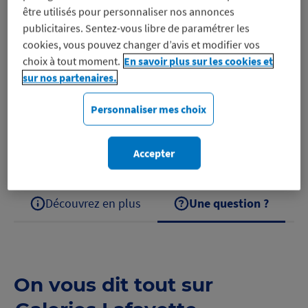
être utilisés pour personnaliser nos annonces
publicitaires. Sentez-vous libre de paramétrer les
cookies, vous pouvez changer d’avis et modifier vos
Retrouvez tout l’univers de la mode aux Galeries
choix à tout moment.
En savoir plus sur les cookies et
Lafayette Depuis leur création à la fin du XIXe siècle,
sur nos partenaires.
au coeur de Paris, les Galeries Lafayette, spécialiste
Personnaliser mes choix
de la mode, proposent des milliers…
Découvrez Galeries Lafayette
Accepter
Découvrez en plus
Une question ?
On vous dit tout sur