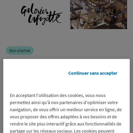
Bon d’achat
Galeries Lafayette
Continuer sans accepter
-6%
En acceptant l'utilisation des cookies, vous nous
sur un bon d’achat pour régler en
permettez ainsi qu’à nos partenaires d'optimiser votre
ligne et en magasin , même sur les
navigation, de vous offrir un meilleur service en ligne, de
promos
vous proposer des offres adaptées à vos besoins et de
Voir les conditions
rendre le site plus interactif grâce aux fonctionnalités de
Profitez-en
partage sur les réseaux sociaux. Les cookies peuvent