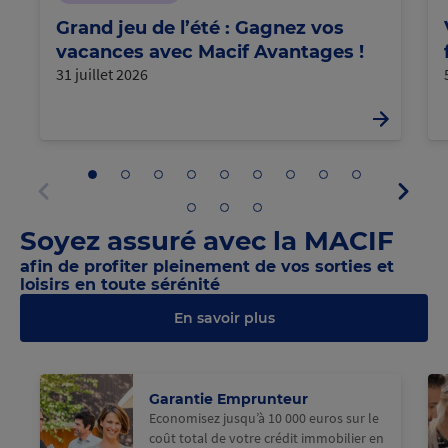
Grand jeu de l’été : Gagnez vos
vacances avec Macif Avantages !
31 juillet 2026
Aller
Aller
Aller
Aller
Aller
Aller
Aller
Aller
Aller
Panne
au
au
au
au
au
au
au
au
au
suivan
panneau
panneau
panneau
panneau
panneau
panneau
panneau
panneau
panneau
Aller
Aller
Aller
Panneau
1
2
3
4
5
6
7
8
9
au
au
au
précédent
Soyez assuré avec la MACIF
panneau
panneau
panneau
10
11
12
afin de profiter pleinement de vos sorties et
loisirs en toute sérénité
En savoir plus
@Macif
Garantie Emprunteur
Economisez jusqu’à 10 000 euros sur le
coût total de votre crédit immobilier en