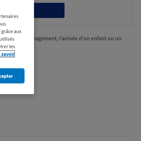
itez-en
rtenaires
ous
f grâce aux
projets d’aménagement, l’arrivée d’un enfant ou un
utilisés
trer les
 savoir
cepter