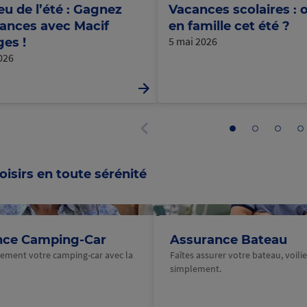
eu de l’été : Gagnez
Vacances scolaires : o
ances avec Macif
en famille cet été ?
5 mai 2026
es !
2026
Aller
Aller
Aller
Al
au
au
au
a
Panneau
panneau
panneau
panne
p
précédent
1
2
3
4
oisirs en toute sérénité
@Macif
nce Camping-Car
Assurance Bateau
ilement votre camping-car avec la
Faîtes assurer votre bateau, voilier
simplement.