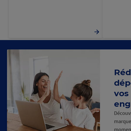
Réd
dép
vos
eng
Découvr
marque
momen