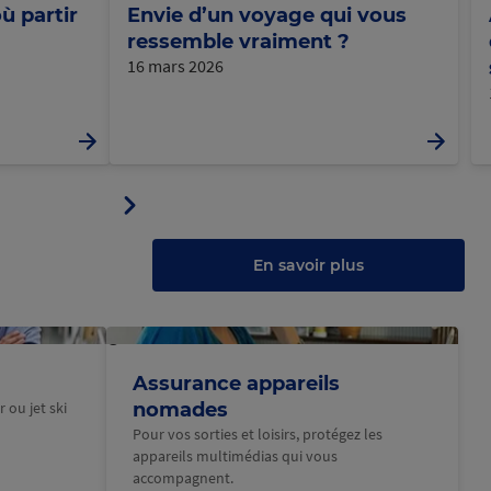
ù partir
Envie d’un voyage qui vous
ressemble vraiment ?
16 mars 2026
Panneau
ler
suivant
u
au
anneau
En savoir plus
@Macif
Assurance appareils
 ou jet ski
nomades
Pour vos sorties et loisirs, protégez les
appareils multimédias qui vous
accompagnent.