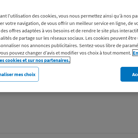
Prof
ant l'utilisation des cookies, vous nous permettez ainsi qu’à nos pa
er votre navigation, de vous offrir un meilleur service en ligne, de v
des offres adaptées à vos besoins et de rendre le site plus interacti
Pour vos cadeaux déco, vos 
alités de partage sur les réseaux sociaux. Les cookies peuvent être 
onnaliser nos annonces publicitaires. Sentez-vous libre de paramé
déménagement !
vous pouvez changer d’avis et modifier vos choix à tout moment.
En
Découvrez IKEA
les cookies et sur nos partenaires.
aliser mes choix
Ac