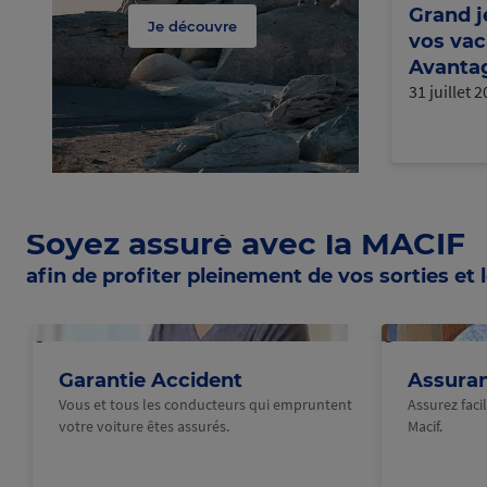
Grand j
Je découvre
vos vac
Avantag
31 juillet 
Soyez assuré avec la MACIF
afin de profiter pleinement de vos sorties et l
@Macif
@Macif
Garantie Accident
Assura
Vous et tous les conducteurs qui empruntent
Assurez fac
votre voiture êtes assurés.
Macif.