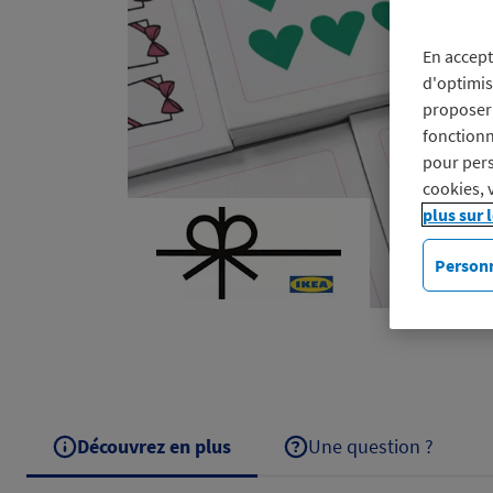
En accept
d'optimis
proposer 
fonctionn
pour pers
cookies, 
plus sur 
Personn
Découvrez en plus
Une question ?