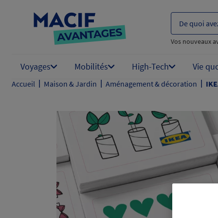
De quoi ave
Vos nouveaux a
Voyages
Mobilités
High-Tech
Vie qu
|
|
|
Accueil
Maison & Jardin
Aménagement & décoration
IKE