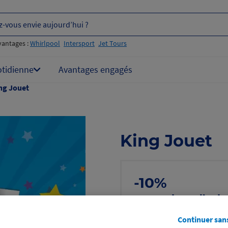
z-vous envie aujourd’hui ?
vantages :
Whirlpool
Intersport
Jet Tours
otidienne
Avantages engagés
ng Jouet
King Jouet
-10%
sur un bon d’acha
même sur les pr
Continuer san
Voir les conditions