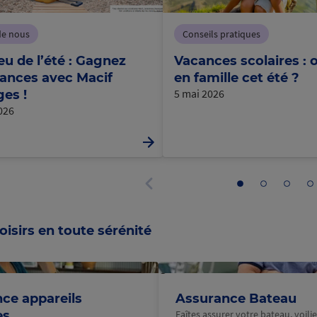
de nous
Conseils pratiques
eu de l’été : Gagnez
Vacances scolaires : o
ances avec Macif
en famille cet été ?
5 mai 2026
es !
2026
Aller
Aller
Aller
Al
au
au
au
a
Panneau
panneau
panneau
panne
p
précédent
1
2
3
4
oisirs en toute sérénité
@Macif
ce appareils
Assurance Bateau
es
Faîtes assurer votre bateau, voilier