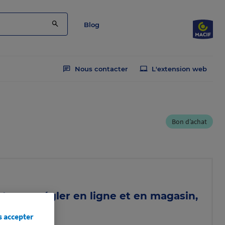
Blog
Nous contacter
L'extension web
Bon d’achat
t pour régler en ligne et en magasin,
omos
s accepter