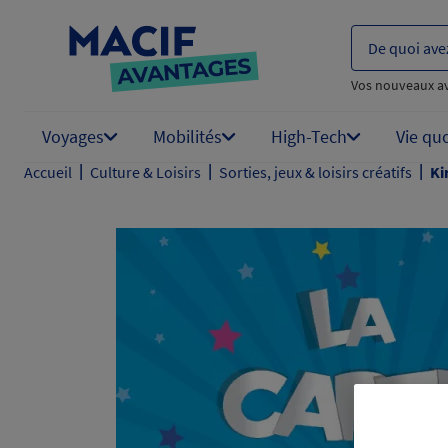
De quoi ave
Vos nouveaux a
Voyages
Mobilités
High-Tech
Vie qu
|
|
|
Accueil
Culture & Loisirs
Sorties, jeux & loisirs créatifs
Ki