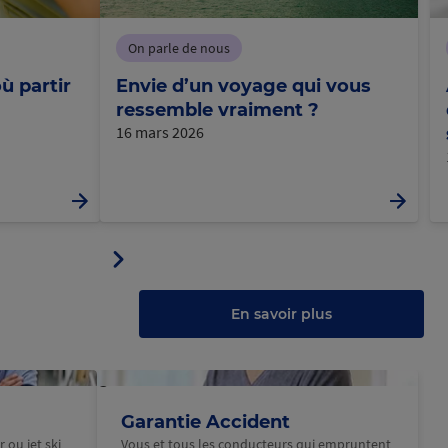
On parle de nous
ù partir
Envie d’un voyage qui vous
ressemble vraiment ?
16 mars 2026
Panneau
ler
suivant
u
au
anneau
En savoir plus
@Macif
Garantie Accident
 ou jet ski
Vous et tous les conducteurs qui empruntent