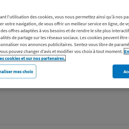
Prof
ant l'utilisation des cookies, vous nous permettez ainsi qu’à nos pa
er votre navigation, de vous offrir un meilleur service en ligne, de v
des offres adaptées à vos besoins et de rendre le site plus interacti
Spécialiste de la distributi
alités de partage sur les réseaux sociaux. Les cookies peuvent être 
propose une large sélection
onnaliser nos annonces publicitaires. Sentez-vous libre de paramé
vous pouvez changer d’avis et modifier vos choix à tout moment.
En
Découvrez King Jouet
les cookies et sur nos partenaires.
aliser mes choix
Ac