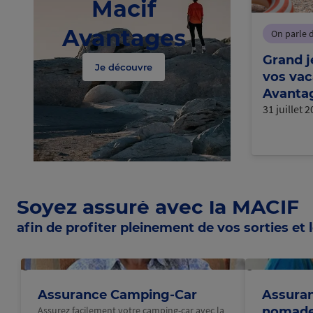
Macif
Avantages
On parle 
Grand j
Je découvre
vos vac
Avantag
31 juillet 
Soyez assuré avec la MACIF
afin de profiter pleinement de vos sorties et l
@Macif
@Macif
Assurance Camping-Car
Assuran
Assurez facilement votre camping-car avec la
nomad