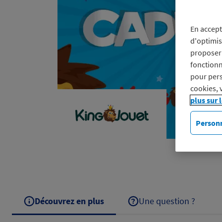
En accept
d'optimis
proposer 
fonctionn
pour pers
cookies, 
plus sur 
Personn
Découvrez en plus
Une question ?