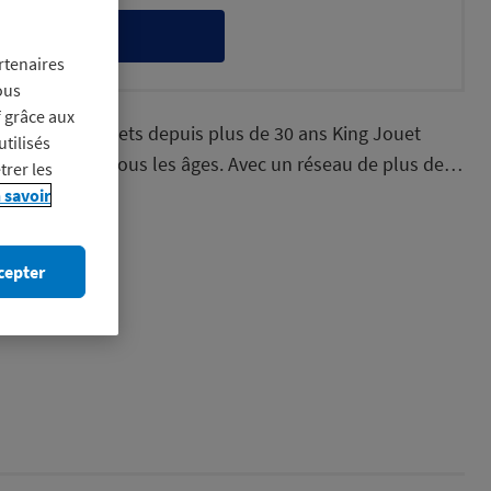
itez-en
rtenaires
ous
f grâce aux
on de jeux et jouets depuis plus de 30 ans King Jouet
utilisés
 de jeux pour tous les âges. Avec un réseau de plus de…
trer les
 savoir
cepter