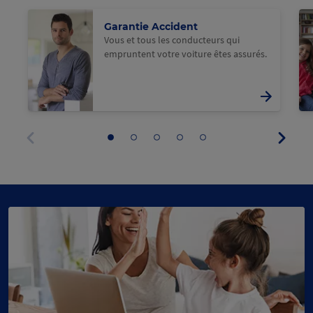
@Macif
@M
Garantie Accident
Vous et tous les conducteurs qui
empruntent votre voiture êtes assurés.
Panne
Aller
Aller
Aller
Aller
Aller
suivan
au
au
au
au
au
Panneau
panneau
panneau
panneau
panneau
panneau
précédent
1
2
3
4
5