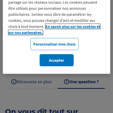
partage sur les réseaux sociaux. Les cookies peuvent
être utilisés pour personnaliser nos annonces
publicitaires. Sentez-vous libre de paramétrer les
Depuis plus de 90 ans, Monoprix réinvente le
cookies, vous pouvez changer d’avis et modifier vos
commerce de proximité en alliant qualité, tendance
choix à tout moment.
En savoir plus sur les cookies et
sur nos partenaires.
et praticité. Avec une sélection raffinée de produits
alimentaires, mode, beauté et maison, l’enseigne
Personnaliser mes choix
propose…
Découvrez Monoprix
Accepter
Découvrez en plus
Une question ?
On vous dit tout sur