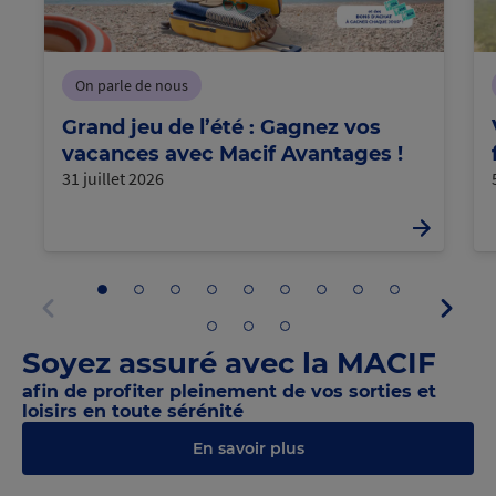
On parle de nous
Grand jeu de l’été : Gagnez vos
vacances avec Macif Avantages !
31 juillet 2026
Aller
Aller
Aller
Aller
Aller
Aller
Aller
Aller
Aller
Panne
au
au
au
au
au
au
au
au
au
suivan
panneau
panneau
panneau
panneau
panneau
panneau
panneau
panneau
panneau
Aller
Aller
Aller
Panneau
1
2
3
4
5
6
7
8
9
au
au
au
précédent
Soyez assuré avec la MACIF
panneau
panneau
panneau
10
11
12
afin de profiter pleinement de vos sorties et
loisirs en toute sérénité
En savoir plus