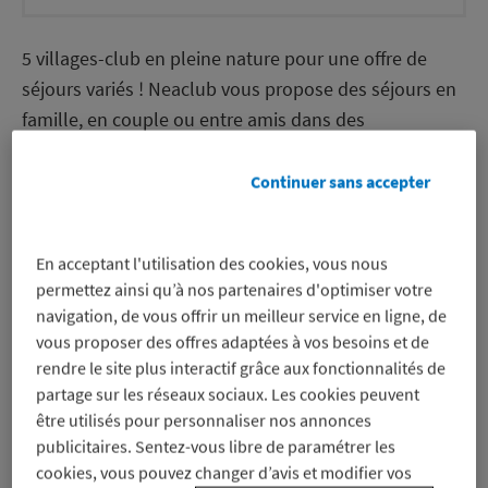
numéro
5 villages-club en pleine nature pour une offre de
séjours variés ! Neaclub vous propose des séjours en
famille, en couple ou entre amis dans des
destinations privilégiées : au bord…
Continuer sans accepter
Découvrez Neaclub
En acceptant l'utilisation des cookies, vous nous
permettez ainsi qu’à nos partenaires d'optimiser votre
Les bons plans Neaclub
Découvrez en plu
navigation, de vous offrir un meilleur service en ligne, de
vous proposer des offres adaptées à vos besoins et de
rendre le site plus interactif grâce aux fonctionnalités de
Les bons plans
Neaclub
partage sur les réseaux sociaux. Les cookies peuvent
être utilisés pour personnaliser nos annonces
publicitaires. Sentez-vous libre de paramétrer les
✨Offre spéciale
Plus que
21
j
cookies, vous pouvez changer d’avis et modifier vos