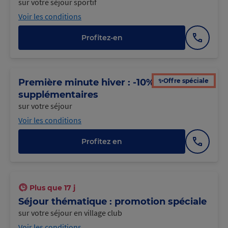
sur votre séjour sportif
Voir les conditions
Profitez-en
Afficher
le
numéro
✨Offre spéciale
Première minute hiver : -10%
supplémentaires
sur votre séjour
Voir les conditions
Profitez en
Afficher
le
numéro
Plus que
17
j
Séjour thématique : promotion spéciale
sur votre séjour en village club
Voir les conditions