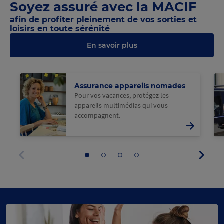
précédent
Soyez assuré avec la MACIF
panneau
panneau
panneau
10
11
12
afin de profiter pleinement de vos sorties et
loisirs en toute sérénité
En savoir plus
@Macif
@M
Assurance appareils nomades
Pour vos vacances, protégez les
appareils multimédias qui vous
accompagnent.
Panne
Aller
Aller
Aller
Aller
suivan
au
au
au
au
Panneau
panneau
panneau
panneau
panneau
précédent
1
2
3
4