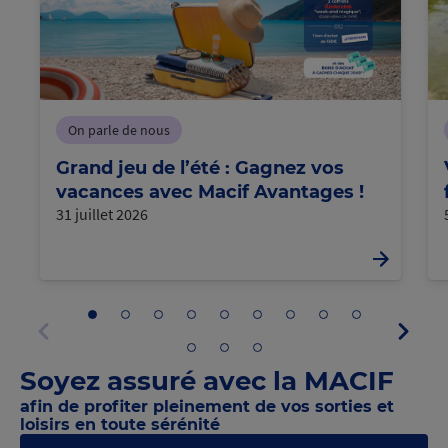
On parle de nous
Grand jeu de l’été : Gagnez vos
vacances avec Macif Avantages !
31 juillet 2026
Aller
Aller
Aller
Aller
Aller
Aller
Aller
Aller
Aller
Panne
au
au
au
au
au
au
au
au
au
suivan
panneau
panneau
panneau
panneau
panneau
panneau
panneau
panneau
panneau
Aller
Aller
Aller
Panneau
1
2
3
4
5
6
7
8
9
au
au
au
précédent
Soyez assuré avec la MACIF
panneau
panneau
panneau
10
11
12
afin de profiter pleinement de vos sorties et
loisirs en toute sérénité