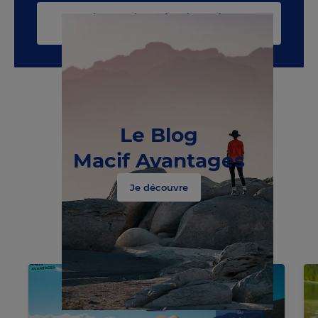
Voir toute la catégorie Mode &
accessoires
Le Blog
Macif Avantages
Chargement
en
cours
Je découvre