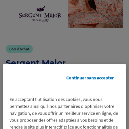
Bon d’achat
Sergent Major
Continuer sans accepter
-9%
sur un bon d’achat pour régler en
En acceptant l'utilisation des cookies, vous nous
ligne et en magasin, même sur les
permettez ainsi qu’à nos partenaires d'optimiser votre
promos
navigation, de vous offrir un meilleur service en ligne, de
Voir les conditions
vous proposer des offres adaptées à vos besoins et de
Profitez-en
rendre le site plus interactif grâce aux fonctionnalités de