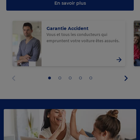
En savoir plus
@Macif
@M
Garantie Accident
Vous et tous les conducteurs qui
empruntent votre voiture êtes assurés.
Panne
Aller
Aller
Aller
Aller
Aller
suivan
au
au
au
au
au
Panneau
panneau
panneau
panneau
panneau
panneau
précédent
1
2
3
4
5