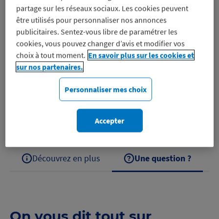
partage sur les réseaux sociaux. Les cookies peuvent
être utilisés pour personnaliser nos annonces
publicitaires. Sentez-vous libre de paramétrer les
Des vêtements malins et pleins d’imagination pour
cookies, vous pouvez changer d’avis et modifier vos
les enfants Sergent Major, c’est l’histoire d’une
choix à tout moment.
En savoir plus sur les cookies et
marque française avec une conviction : c’est en
sur nos partenaires.
développant leur imaginaire que les enfants
Personnaliser mes choix
s’épanouissent le mieux….
Découvrez Sergent Major
Accepter
Découvrez en plus
Une question ?
On vous dit tout sur