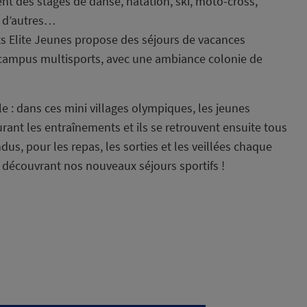
t des stages de danse, natation, ski, moto-cross,
en d’autres…
ts Elite Jeunes propose des séjours de vacances
s campus multisports, avec une ambiance colonie de
e : dans ces mini villages olympiques, les jeunes
urant les entraînements et ils se retrouvent ensuite tous
us, pour les repas, les sorties et les veillées chaque
 découvrant nos nouveaux séjours sportifs !