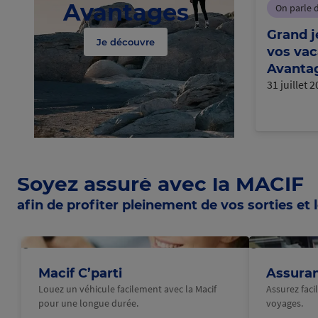
Avantages
On parle 
Grand j
Je découvre
vos vac
Avantag
31 juillet 
Soyez assuré avec la MACIF
afin de profiter pleinement de vos sorties et l
@Macif
@Macif
Macif C’parti
Assura
Louez un véhicule facilement avec la Macif
Assurez fac
pour une longue durée.
voyages.