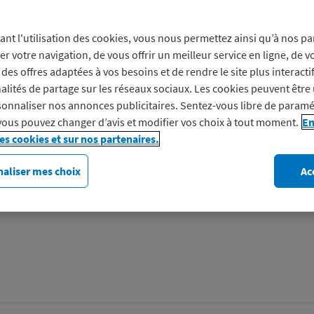
Prof
ant l'utilisation des cookies, vous nous permettez ainsi qu’à nos pa
er votre navigation, de vous offrir un meilleur service en ligne, de v
Sports Elite Jeunes, ce sont
des offres adaptées à vos besoins et de rendre le site plus interacti
grandir avec leur passion e
alités de partage sur les réseaux sociaux. Les cookies peuvent être 
ans, nos équipes de…
onnaliser nos annonces publicitaires. Sentez-vous libre de paramé
vous pouvez changer d’avis et modifier vos choix à tout moment.
En
Découvrez Sports Elite Jeu
les cookies et sur nos partenaires.
aliser mes choix
Ac