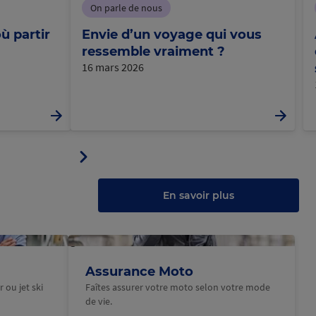
On parle de nous
ù partir
Envie d’un voyage qui vous
ressemble vraiment ?
16 mars 2026
Panneau
ler
suivant
u
au
anneau
En savoir plus
@Macif
Assurance Moto
 ou jet ski
Faîtes assurer votre moto selon votre mode
de vie.