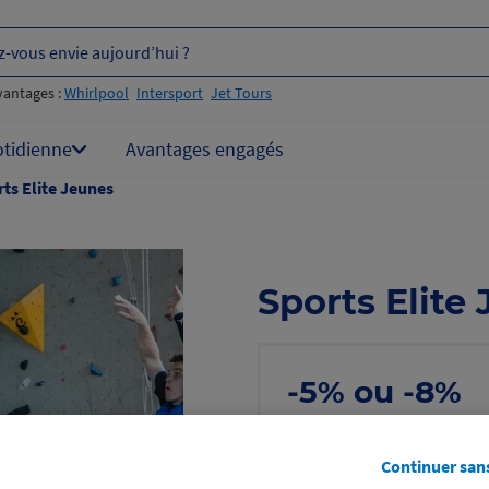
z-vous envie aujourd’hui ?
vantages :
Whirlpool
Intersport
Jet Tours
otidienne
Avantages engagés
ts Elite Jeunes
Sports Elite
-5% ou -8%
sur les colonies
Voir les conditions
Continuer san