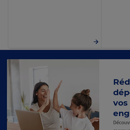
Réd
dép
vos
eng
Découvr