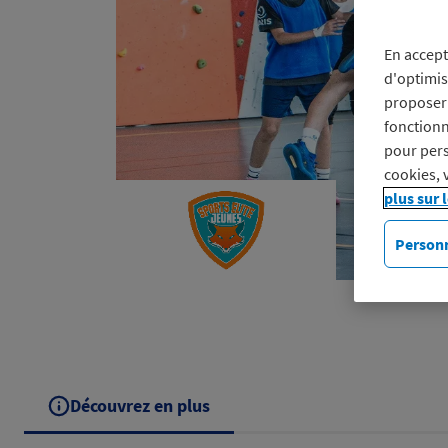
En accept
d'optimis
proposer 
fonctionn
pour pers
cookies, 
plus sur 
Personn
Découvrez en plus