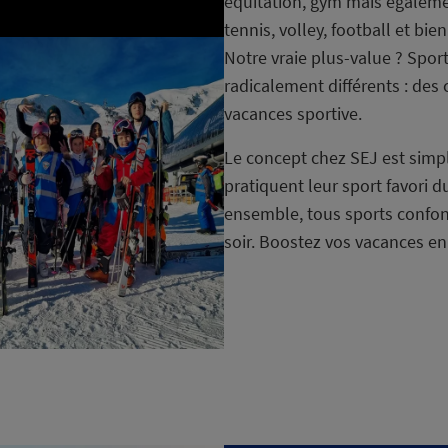
équitation, gym mais égalemen
tennis, volley, football et bi
Notre vraie plus-value ? Spor
radicalement différents : de
vacances sportive.
Le concept chez SEJ est simpl
pratiquent leur sport favori d
ensemble, tous sports confond
soir. Boostez vos vacances en