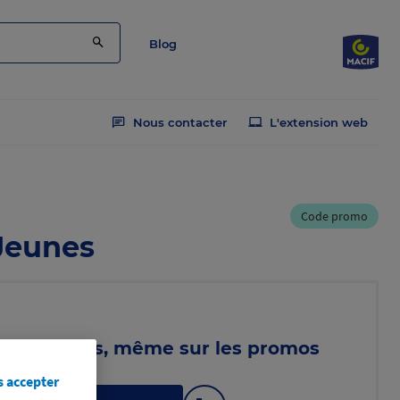
Blog
Nous contacter
L'extension web
Code promo
 Jeunes
 de vacances, même sur les promos
s accepter