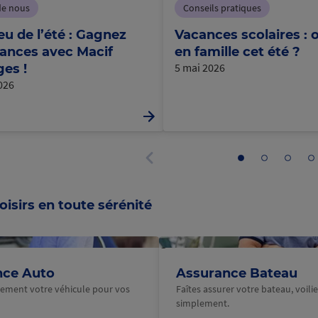
de nous
Conseils pratiques
eu de l’été : Gagnez
Vacances scolaires : o
ances avec Macif
en famille cet été ?
5 mai 2026
es !
2026
Aller
Aller
Aller
Al
au
au
au
a
Panneau
panneau
panneau
panne
p
précédent
1
2
3
4
oisirs en toute sérénité
@Macif
nce Auto
Assurance Bateau
ilement votre véhicule pour vos
Faîtes assurer votre bateau, voilier
simplement.