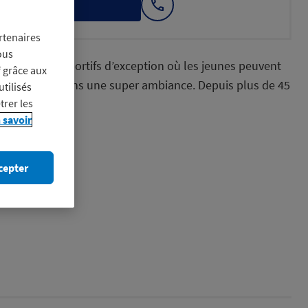
itez-en
Afficher
le
numéro
rtenaires
ous
 des séjours sportifs d’exception où les jeunes peuvent
f grâce aux
t progresser dans une super ambiance. Depuis plus de 45
utilisés
trer les
 savoir
nes
cepter