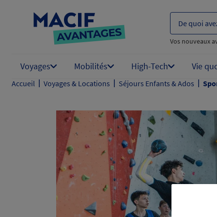
De quoi ave
Vos nouveaux a
Voyages
Mobilités
High-Tech
Vie qu
|
|
|
Accueil
Voyages & Locations
Séjours Enfants & Ados
Spor