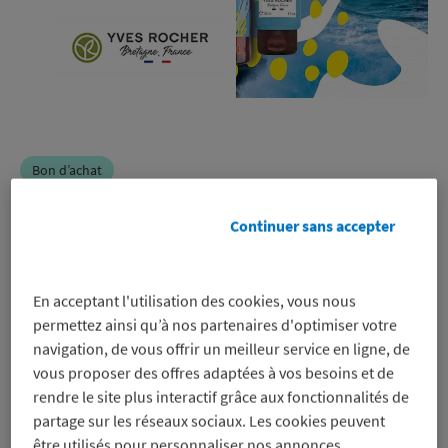
Bon d’achat
Yves Rocher
Continuer sans accepter
-10%
En acceptant l'utilisation des cookies, vous nous
sur un bon d’achat pour régler en
permettez ainsi qu’à nos partenaires d'optimiser votre
ligne et en magasin, même sur les
navigation, de vous offrir un meilleur service en ligne, de
promos
vous proposer des offres adaptées à vos besoins et de
Voir les conditions
rendre le site plus interactif grâce aux fonctionnalités de
partage sur les réseaux sociaux. Les cookies peuvent
Profitez-en
être utilisés pour personnaliser nos annonces