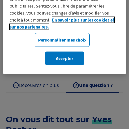
publicitaires. Sentez-vous libre de paramétrer les
cookies, vous pouvez changer d’avis et modifier vos
choix à tout moment.
En savoir plus sur les cookies et
Créateur de la Cosmétique Végétale® : produits et
sur nos partenaires.
soins en institut Yves Rocher met à disposition son
expertise de la Nature et de la Recherche Scientifique
Personnaliser mes choix
pour la beauté des femmes. ®…
Accepter
Découvrez Yves Rocher
Découvrez en plus
Une question ?
On vous dit tout sur
Yves