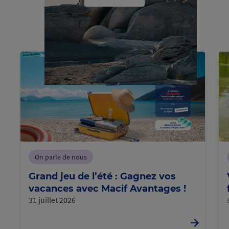
C
h
a
g
e
m
e
n
t
e
c
o
u
r
s
r
n
On parle de nous
Grand jeu de l’été : Gagnez vos
vacances avec Macif Avantages !
31 juillet 2026