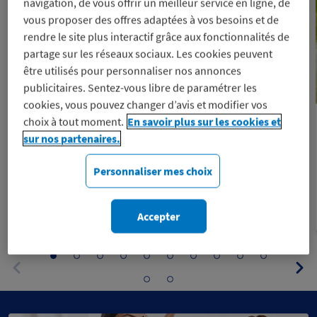
navigation, de vous offrir un meilleur service en ligne, de
vous proposer des offres adaptées à vos besoins et de
rendre le site plus interactif grâce aux fonctionnalités de
partage sur les réseaux sociaux. Les cookies peuvent
être utilisés pour personnaliser nos annonces
publicitaires. Sentez-vous libre de paramétrer les
cookies, vous pouvez changer d’avis et modifier vos
choix à tout moment.
En savoir plus sur les cookies et
On parle de nous
sur nos partenaires.
Grand jeu de l'été : Gagnez vos
vacances avec Macif Avantages !
Personnaliser mes choix
31 juillet 2026
Accepter
Aller
Aller
Aller
Aller
Aller
Aller
Aller
Aller
Aller
Aller
Pa
au
au
au
au
au
au
au
au
au
au
sui
panneau
panneau
panneau
panneau
panneau
panneau
panneau
panneau
panneau
panneau
Aller
Aller
Panneau
1
2
3
4
5
6
7
8
9
10
au
au
précédent
panneau
panneau
11
12