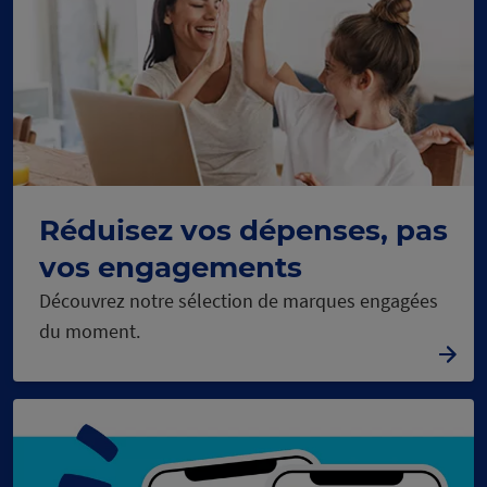
Réduisez vos dépenses, pas
vos engagements
C
h
a
r
g
e
m
e
n
t
e
n
c
o
u
r
s
Découvrez notre sélection de marques engagées
du moment.