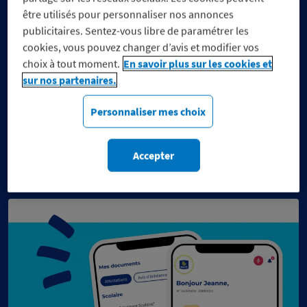
être utilisés pour personnaliser nos annonces
publicitaires. Sentez-vous libre de paramétrer les
cookies, vous pouvez changer d’avis et modifier vos
choix à tout moment.
En savoir plus sur les cookies et
sur nos partenaires.
Réduisez vos dépenses, pas
Personnaliser mes choix
vos engagements
Découvrez notre sélection de marques engagées
du moment.
Accepter
c
s
e