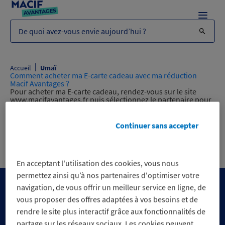
Menu
De quoi avez-vous envie aujourd’hui ?
|
Accueil
Umaï
Comment acheter ma E-carte cadeau avec ma réduction
Macif Avantages ?
Pour acheter ma E-carte cadeau, rendez-vous sur le site
www.macifavantages.fr puis sélectionnez le partenaire pour
lequel vous souhaitez acheter une E-carte cadeau. Sur la
page de présentation de notre partenariat, cliquez sur
“Profitez-en”, vous serez redirigé vers une page vous
Continuer sans accepter
permettant de choisir la valeur de votre E-carte cadeau. Une
fois sélectionnée votre E-carte cadeau,…
Read more »
En acceptant l'utilisation des cookies, vous nous
permettez ainsi qu’à nos partenaires d'optimiser votre
navigation, de vous offrir un meilleur service en ligne, de
vous proposer des offres adaptées à vos besoins et de
rendre le site plus interactif grâce aux fonctionnalités de
partage sur les réseaux sociaux. Les cookies peuvent