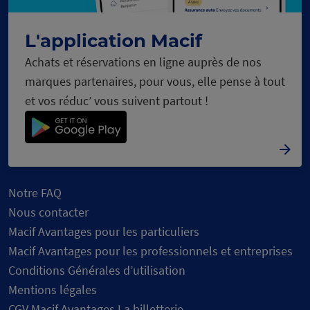
C
h
a
r
g
e
m
e
n
t
n
o
u
r
L'application Macif
Achats et réservations en ligne auprès de nos
marques partenaires, pour vous, elle pense à tout
et vos réduc’ vous suivent partout !
Notre FAQ
Nous contacter
Macif Avantages pour les particuliers
Macif Avantages pour les professionnels et entreprises
Conditions Générales d’utilisation
Mentions légales
CGV Macif Avantages La billetterie