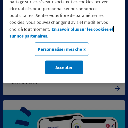
partage sur les réseaux sociaux. Les cookies peuvent
être utilisés pour personnaliser nos annonces
publicitaires. Sentez-vous libre de paramétrer les
cookies, vous pouvez changer d’avis et modifier vos
choix à tout moment.
En savoir plus sur les cookies et
sur nos partenaires.
Personnaliser mes choix
Réduisez vos dépenses, pas
vos engagements
Accepter
Découvrez notre sélection de marques engagées
du moment.