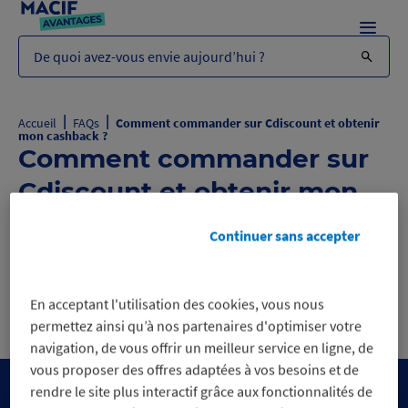
Menu
De quoi avez-vous envie aujourd’hui ?
|
|
Accueil
FAQs
Comment commander sur Cdiscount et obtenir
mon cashback ?
Comment commander sur
Cdiscount et obtenir mon
cashback ?
Continuer sans accepter
Comment commander sur Cdiscount
B
et obtenir mon cashback ?
En acceptant l'utilisation des cookies, vous nous
permettez ainsi qu’à nos partenaires d'optimiser votre
navigation, de vous offrir un meilleur service en ligne, de
vous proposer des offres adaptées à vos besoins et de
rendre le site plus interactif grâce aux fonctionnalités de