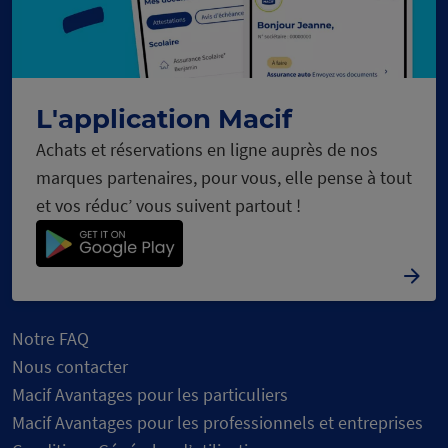
c
s
e
C
h
a
r
g
e
m
e
n
t
n
o
u
r
L'application Macif
Achats et réservations en ligne auprès de nos
marques partenaires, pour vous, elle pense à tout
et vos réduc’ vous suivent partout !
Notre FAQ
Nous contacter
Macif Avantages pour les particuliers
Macif Avantages pour les professionnels et entreprises