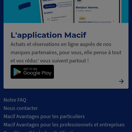
urs
C
h
ar
g
e
m
e
nt
e
n
c
o
L'application Macif
Achats et réservations en ligne auprès de nos
marques partenaires, pour vous, elle pense à tout
et vos réduc’ vous suivent partout !
Notre FAQ
Nous contacter
Macif Avantages pour les particuliers
Macif Avantages pour les professionnels et entreprises