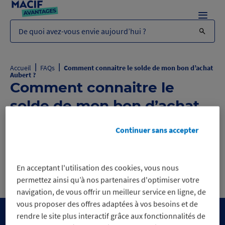
Menu
De quoi avez-vous envie aujourd’hui ?
|
|
Accueil
FAQs
Comment connaitre le solde de mon bon d’achat
Aubert ?
Comment connaitre le
solde de mon bon d’achat
Aubert ?
Continuer sans accepter
Comment connaitre le solde de mon
B
bon d’achat Aubert ?
En acceptant l'utilisation des cookies, vous nous
permettez ainsi qu’à nos partenaires d'optimiser votre
navigation, de vous offrir un meilleur service en ligne, de
vous proposer des offres adaptées à vos besoins et de
rendre le site plus interactif grâce aux fonctionnalités de