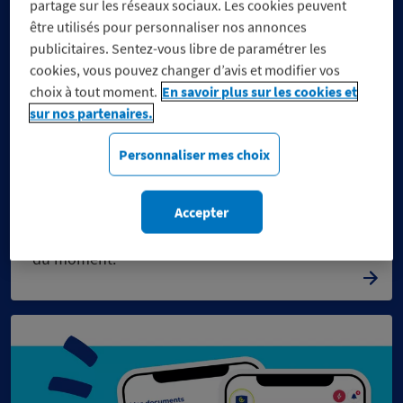
partage sur les réseaux sociaux. Les cookies peuvent
être utilisés pour personnaliser nos annonces
publicitaires. Sentez-vous libre de paramétrer les
cookies, vous pouvez changer d’avis et modifier vos
choix à tout moment.
En savoir plus sur les cookies et
sur nos partenaires.
Personnaliser mes choix
Réduisez vos dépenses, pas
vos engagements
Accepter
Découvrez notre sélection de marques engagées
du moment.