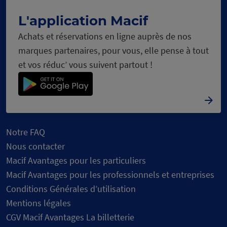
C
h
a
rg
e
m
n
t
n
u
e
e
co
rs
L'application Macif
Achats et réservations en ligne auprès de nos
marques partenaires, pour vous, elle pense à tout
et vos réduc’ vous suivent partout !
Notre FAQ
Nous contacter
Macif Avantages pour les particuliers
Macif Avantages pour les professionnels et entreprises
Conditions Générales d’utilisation
Mentions légales
CGV Macif Avantages La billetterie