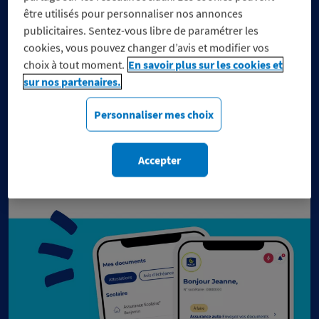
être utilisés pour personnaliser nos annonces
publicitaires. Sentez-vous libre de paramétrer les
cookies, vous pouvez changer d’avis et modifier vos
choix à tout moment.
En savoir plus sur les cookies et
Réduisez vos dépenses, pas
sur nos partenaires.
vos engagements
Personnaliser mes choix
Découvrez notre sélection de marques engagées
du moment.
Accepter