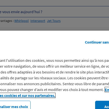
z-vous envie aujourd’hui ?
vantages :
Whirlpool
Intersport
Jet Tours
otidienne
Avantages engagés
otre achat ou votre réservation effectué auprès d’un partenaire M
Continuer san
nir des infos sur votre ac
tenaire Macif Avantages ?
ant l'utilisation des cookies, vous nous permettez ainsi qu’à nos pa
er votre navigation, de vous offrir un meilleur service en ligne, de v
hat ou votre réservation effectué auprès d’un partenaire
des offres adaptées à vos besoins et de rendre le site plus interacti
alités de partage sur les réseaux sociaux. Les cookies peuvent être 
onnaliser nos annonces publicitaires. Sentez-vous libre de paramé
vous pouvez changer d’avis et modifier vos choix à tout moment.
En
les cookies et sur nos partenaires.
uisez vos
aliser mes choix
Ac