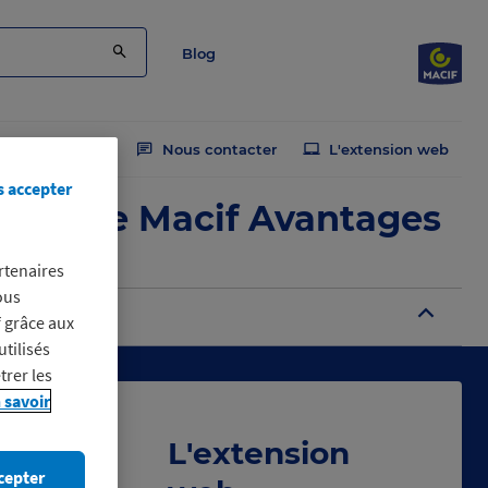
Blog
Nous contacter
L'extension web
s accepter
emise Macif Avantages
rtenaires
ous
B
f grâce aux
utilisés
trer les
 savoir
L'extension
cepter