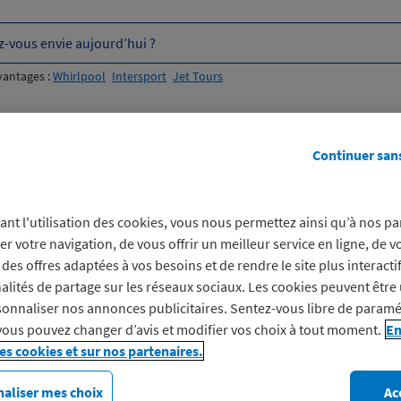
z-vous envie aujourd’hui ?
vantages :
Whirlpool
Intersport
Jet Tours
otidienne
Avantages engagés
 ma remise Macif Avantages ?
Continuer san
mande Samsung avec ma r
ant l'utilisation des cookies, vous nous permettez ainsi qu’à nos pa
er votre navigation, de vous offrir un meilleur service en ligne, de v
mise Macif Avantages ?
des offres adaptées à vos besoins et de rendre le site plus interacti
alités de partage sur les réseaux sociaux. Les cookies peuvent être 
onnaliser nos annonces publicitaires. Sentez-vous libre de paramé
vous pouvez changer d’avis et modifier vos choix à tout moment.
En
les cookies et sur nos partenaires.
uisez vos
aliser mes choix
Ac