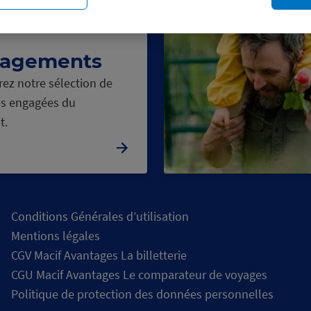
enses, pas
agements
ez notre sélection de
s engagées du
t.
Chargement
en
cours
Conditions Générales d’utilisation
Mentions légales
CGV Macif Avantages La billetterie
CGU Macif Avantages Le comparateur de voyages
Politique de protection des données personnelles