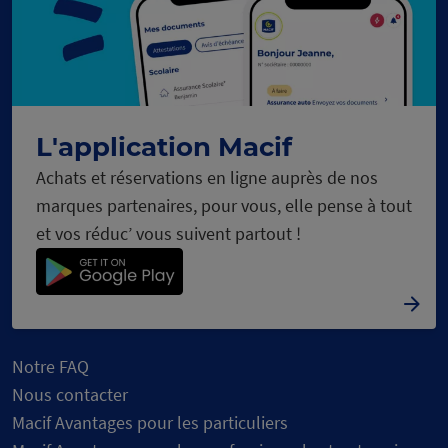
C
h
a
r
g
e
m
e
n
t
e
n
c
o
u
r
s
L'application Macif
Achats et réservations en ligne auprès de nos
marques partenaires, pour vous, elle pense à tout
et vos réduc’ vous suivent partout !
Notre FAQ
Nous contacter
Macif Avantages pour les particuliers