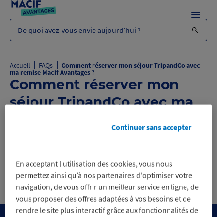
Menu
De quoi avez-vous envie aujourd’hui ?
|
|
Accueil
FAQs
Comment réserver mon séjour TripandCo avec
ma remise Macif Avantages ?
Comment réserver mon
séjour TripandCo avec ma
remise Macif Avantages ?
Continuer sans accepter
Comment réserver mon séjour
B
TripandCo avec ma remise Macif
En acceptant l'utilisation des cookies, vous nous
Avantages ?
permettez ainsi qu’à nos partenaires d'optimiser votre
navigation, de vous offrir un meilleur service en ligne, de
vous proposer des offres adaptées à vos besoins et de
rendre le site plus interactif grâce aux fonctionnalités de