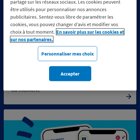
partage sur les réseaux sociaux. Les cookies peuvent
être utilisés pour personnaliser nos annonces
publicitaires. Sentez-vous libre de paramétrer les
cookies, vous pouvez changer d’avis et modifier vos
choix à tout moment.
En savoir plus sur les cookies et
sur nos partenaires.
Personnaliser mes choix
Réduisez vos dépenses, pas
vos engagements
Accepter
Découvrez notre sélection de marques engagées
du moment.