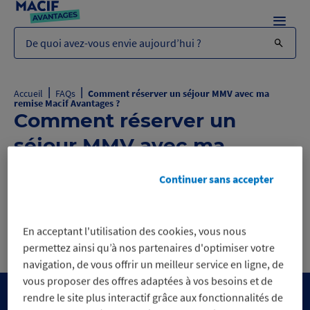
Menu
De quoi avez-vous envie aujourd’hui ?
|
|
Accueil
FAQs
Comment réserver un séjour MMV avec ma
remise Macif Avantages ?
Comment réserver un
séjour MMV avec ma
remise Macif Avantages ?
Continuer sans accepter
Comment réserver un séjour MMV
B
avec ma remise Macif Avantages ?
En acceptant l'utilisation des cookies, vous nous
permettez ainsi qu’à nos partenaires d'optimiser votre
navigation, de vous offrir un meilleur service en ligne, de
vous proposer des offres adaptées à vos besoins et de
rendre le site plus interactif grâce aux fonctionnalités de