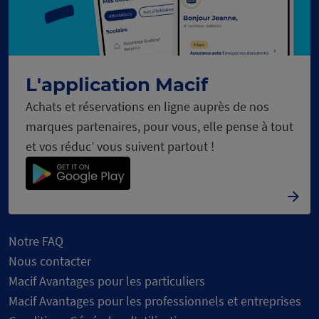
c
s
e
u
C
h
a
r
g
e
m
e
n
t
n
o
r
L'application Macif
Achats et réservations en ligne auprès de nos
marques partenaires, pour vous, elle pense à tout
et vos réduc’ vous suivent partout !
Notre FAQ
Nous contacter
Macif Avantages pour les particuliers
Macif Avantages pour les professionnels et entreprises