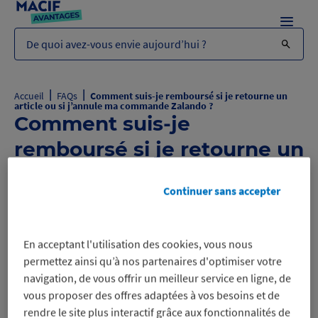
Menu
De quoi avez-vous envie aujourd’hui ?
|
|
Accueil
FAQs
Comment suis-je remboursé si je retourne un
article ou si j’annule ma commande Zalando ?
Comment suis-je
remboursé si je retourne un
article ou si j’annule ma
Continuer sans accepter
commande Zalando ?
Comment suis-je remboursé si je
B
En acceptant l'utilisation des cookies, vous nous
retourne un article ou si j’annule ma
permettez ainsi qu’à nos partenaires d'optimiser votre
commande Zalando ?
navigation, de vous offrir un meilleur service en ligne, de
vous proposer des offres adaptées à vos besoins et de
rendre le site plus interactif grâce aux fonctionnalités de