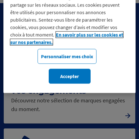
partage sur les réseaux sociaux. Les cookies peuvent
être utilisés pour personnaliser nos annonces
publicitaires. Sentez-vous libre de paramétrer les
cookies, vous pouvez changer d’avis et modifier vos
choix à tout moment.
En savoir plus sur les cookies et
sur nos partenaires.
Personnaliser mes choix
Accepter
Réduisez vos dépenses, pas
vos engagements
Découvrez notre sélection de marques engagées
du moment.