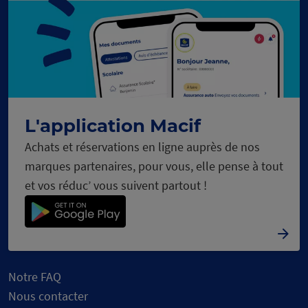
c
s
e
C
h
a
r
g
e
m
e
n
t
n
o
u
r
L'application Macif
Achats et réservations en ligne auprès de nos
marques partenaires, pour vous, elle pense à tout
et vos réduc’ vous suivent partout !
Notre FAQ
Nous contacter