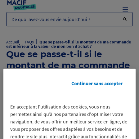
Menu
De quoi avez-vous envie aujourd’hui ?
|
|
Accueil
FAQs
Que se passe-t-il si le montant de ma commande
est inférieur à la valeur de mon bon d’achat ?
Que se passe-t-il si le
montant de ma commande
est inférieur à la valeur de
Continuer sans accepter
mon bon d’achat ?
Que se passe-t-il si le montant de ma
B
En acceptant l'utilisation des cookies, vous nous
commande est inférieur à la valeur
permettez ainsi qu’à nos partenaires d'optimiser votre
de mon bon d’achat ?
navigation, de vous offrir un meilleur service en ligne, de
vous proposer des offres adaptées à vos besoins et de
rendre le site plus interactif grâce aux fonctionnalités de