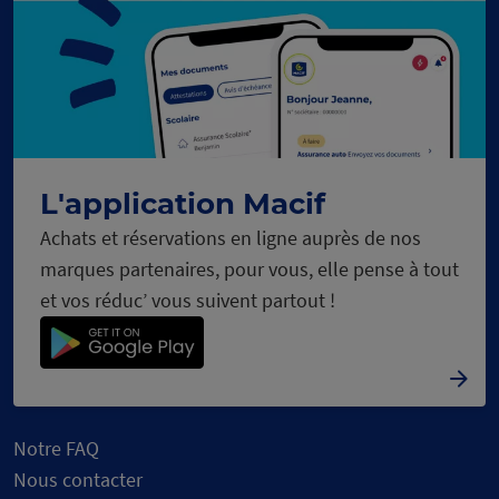
c
s
e
C
h
a
r
g
e
m
e
n
t
n
o
u
r
L'application Macif
Achats et réservations en ligne auprès de nos
marques partenaires, pour vous, elle pense à tout
et vos réduc’ vous suivent partout !
Notre FAQ
Nous contacter