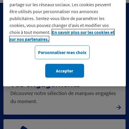
partage sur les réseaux sociaux. Les cookies peuvent
être utilisés pour personnaliser nos annonces
publicitaires. Sentez-vous libre de paramétrer les
cookies, vous pouvez changer d’avis et modifier vos
choix à tout moment.
En savoir plus sur les cookies et
sur nos partenaires.
Personnaliser mes choix
Accepter
Réduisez vos dépenses, pas
vos engagements
Découvrez notre sélection de marques engagées
du moment.