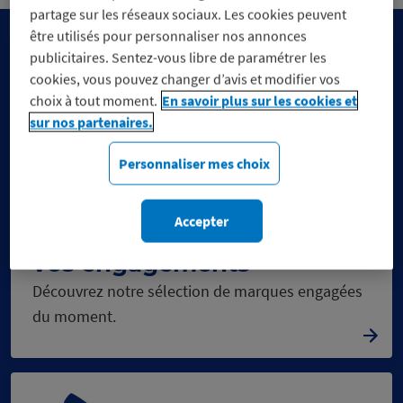
partage sur les réseaux sociaux. Les cookies peuvent
être utilisés pour personnaliser nos annonces
publicitaires. Sentez-vous libre de paramétrer les
cookies, vous pouvez changer d’avis et modifier vos
choix à tout moment.
En savoir plus sur les cookies et
sur nos partenaires.
Personnaliser mes choix
Accepter
Réduisez vos dépenses, pas
vos engagements
Découvrez notre sélection de marques engagées
du moment.