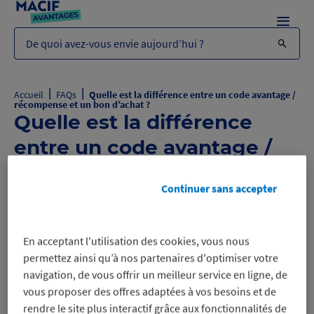
Menu
De quoi avez-vous envie aujourd’hui ?
|
|
Accueil
FAQs
Quelle est la différence entre un code avantage /
récompense et un bon d’achat ?
Quelle est la différence
entre un code avantage /
récompense et un bon
Continuer sans accepter
d’achat ?
Quelle est la différence entre un code
B
En acceptant l'utilisation des cookies, vous nous
avantage / récompense et un bon
permettez ainsi qu’à nos partenaires d'optimiser votre
d’achat ?
navigation, de vous offrir un meilleur service en ligne, de
vous proposer des offres adaptées à vos besoins et de
rendre le site plus interactif grâce aux fonctionnalités de