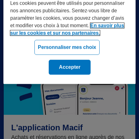
Les cookies peuvent être utilisés pour personnaliser
Réduisez vos dépenses, pas
nos annonces publicitaires. Sentez-vous libre de
paramétrer les cookies, vous pouvez changer d’avis
vos engagements
et modifier vos choix à tout moment.
En savoir plus
Découvrez notre sélection de marques
sur les cookies et sur nos partenaires.
engagées du moment.
Personnaliser mes choix
Accepter
L'application Macif
C
h
a
r
g
e
m
e
n
t
o
u
r
e
n c
s
Achats et réservations en ligne auprès de nos