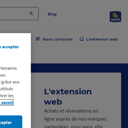
Blog
Nous contacter
L'extension web
s accepter
rtenaires
ous
f grâce aux
utilisés
L'extension
trer les
web
 savoir
Achats et réservations en
ligne auprès de nos marques
cepter
partenaires, pour vous, elle