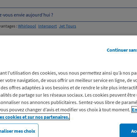
z-vous envie aujourd’hui ?
vantages :
Whirlpool
Intersport
Jet Tours
otidienne
Avantages engagés
Continuer san
ant l'utilisation des cookies, vous nous permettez ainsi qu’à nos pa
er votre navigation, de vous offrir un meilleur service en ligne, de v
des offres adaptées à vos besoins et de rendre le site plus interacti
alités de partage sur les réseaux sociaux. Les cookies peuvent être 
uisez vos
onnaliser nos annonces publicitaires. Sentez-vous libre de paramé
vous pouvez changer d’avis et modifier vos choix à tout moment.
En
enses, pas
les cookies et sur nos partenaires.
aliser mes choix
Ac
agements