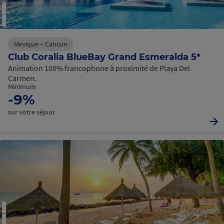
Mexique – Cancun
Club Coralia BlueBay Grand Esmeralda 5*
Animation 100% francophone à proximité de Playa Del
Carmen.
Minimum
-9%
sur votre séjour
C
h
a
r
g
e
m
e
t
e
c
o
u
r
n
s
n