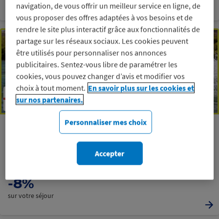
sur votre séjour
navigation, de vous offrir un meilleur service en ligne, de
vous proposer des offres adaptées à vos besoins et de
rendre le site plus interactif grâce aux fonctionnalités de
partage sur les réseaux sociaux. Les cookies peuvent
être utilisés pour personnaliser nos annonces
publicitaires. Sentez-vous libre de paramétrer les
cookies, vous pouvez changer d’avis et modifier vos
choix à tout moment.
En savoir plus sur les cookies et
sur nos partenaires.
Personnaliser mes choix
Martinique – Le Vauclin
Kitesurf spécial débutant 8 jours
Apprenez à rider à la pointe Faula, spot incontournable des
Accepter
Antilles
Minimum
-8%
sur votre séjour