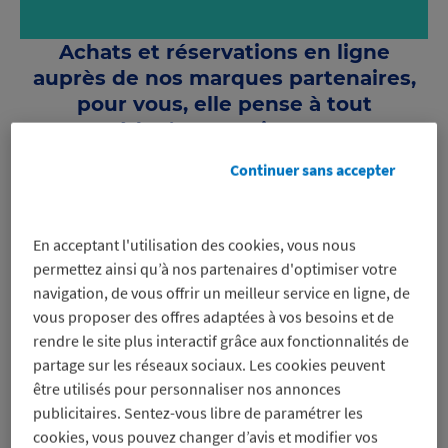
Achats et réservations en ligne
auprès de nos marques partenaires,
pour vous, elle pense à tout
et vos réduc’ vous suivent partout !
J’installe l’extension web sur mon ordinateur
Continuer sans accepter
Je regarde si mon extension est à jour
L’extension web … quésako ?
Efficace, l’extension web est un petit outil qui vous permet de
En acceptant l'utilisation des cookies, vous nous
personnaliser le navigateur internet installé sur votre
permettez ainsi qu’à nos partenaires d'optimiser votre
ordinateur que vous utilisez au quotidien.
Il s’installe en quelques clics pour faire de Macif Avantages,
navigation, de vous offrir un meilleur service en ligne, de
votre partenaire pour consommer plus malin au quotidien !
vous proposer des offres adaptées à vos besoins et de
Le + :
rendre le site plus interactif grâce aux fonctionnalités de
Pratique, l’extension web vous informe en temps réels des
réduc’ dont vous pouvez bénéficier dès que vous arrivez sur
partage sur les réseaux sociaux. Les cookies peuvent
le site d’une marque partenaire.
être utilisés pour personnaliser nos annonces
On vous dit tout sur votre
publicitaires. Sentez-vous libre de paramétrer les
extension web Macif
cookies, vous pouvez changer d’avis et modifier vos