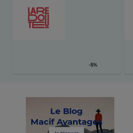
-5%
Chargem
ent en
Le Blog
cours
Macif Avantages