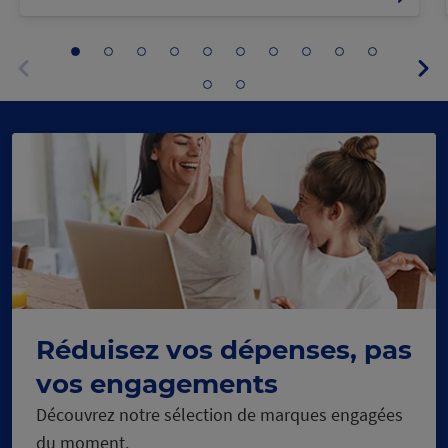
Aller
Aller
Aller
Aller
Aller
Aller
Aller
Aller
Aller
Aller
Pa
au
au
au
au
au
au
au
au
au
au
sui
panneau
panneau
panneau
panneau
panneau
panneau
panneau
panneau
panneau
panneau
Aller
Aller
Panneau
1
2
3
4
5
6
7
8
9
10
au
au
précédent
panneau
panneau
11
12
Réduisez vos dépenses, pas
vos engagements
Découvrez notre sélection de marques engagées
du moment.