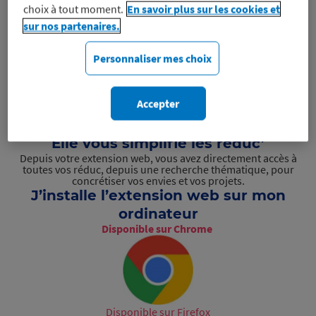
choix à tout moment.
En savoir plus sur les cookies et
Avantages
sur nos partenaires.
Elle pense à vous
Lors de vos différentes recherches sur internet, elle détecte
Personnaliser mes choix
pour vous les marques partenaires de Macif Avantages ! Avec
elle, impensable de passer à côté d’une réduc’ !
Elle vous dit tout
Accepter
Vous serez directement informé sur votre extension web des
nouveautés, pour ne rien rater de l’actualité de votre
programme.
Elle vous simplifie les réduc’
Depuis votre extension web, vous avez directement accès à
toutes vos réduc, depuis une recherche thématique, pour
concrétiser vos envies et vos projets.
J’installe l’extension web sur mon
ordinateur
Disponible sur Chrome
Disponible sur Firefox