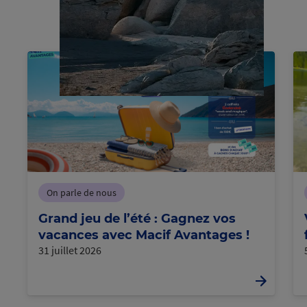
C
h
a
r
g
m
e
n
t
e
c
o
u
r
e
s
n
On parle de nous
Grand jeu de l’été : Gagnez vos
vacances avec Macif Avantages !
31 juillet 2026