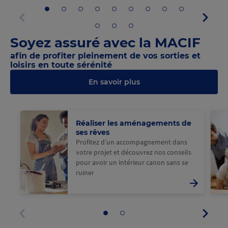
Aller
Aller
Aller
Aller
Aller
Aller
Aller
Aller
Aller
Panne
au
au
au
au
au
au
au
au
au
suivan
panneau
panneau
panneau
panneau
panneau
panneau
panneau
panneau
panneau
Aller
Aller
Aller
Panneau
1
2
3
4
5
6
7
8
9
au
au
au
précédent
Soyez assuré avec la MACIF
panneau
panneau
panneau
10
11
12
afin de profiter pleinement de vos sorties et
loisirs en toute sérénité
En savoir plus
Réaliser les aménagements de
ses rêves
Profitez d’un accompagnement dans
votre projet et découvrez nos conseils
pour avoir un intérieur canon sans se
ruiner
Panne
Aller
Aller
suivan
au
au
Panneau