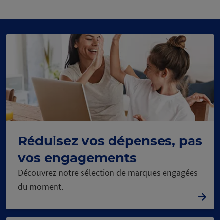
panneau
panneau
précédent
1
2
Réduisez vos dépenses, pas
vos engagements
Découvrez notre sélection de marques engagées
du moment.