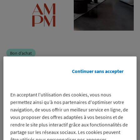
Bon d’achat
AM.PM
Continuer sans accepter
-5%
En acceptant l'utilisation des cookies, vous nous
sur un bon d’achat pour régler en
permettez ainsi qu’à nos partenaires d'optimiser votre
ligne uniquement, même sur les
navigation, de vous offrir un meilleur service en ligne, de
promos
vous proposer des offres adaptées à vos besoins et de
Voir les conditions
rendre le site plus interactif grâce aux fonctionnalités de
partage sur les réseaux sociaux. Les cookies peuvent
Profitez-en
être utilisés pour personnaliser nos annonces