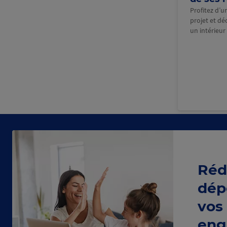
Profitez d’
projet et dé
un intérieur
Réd
dép
vos
eng