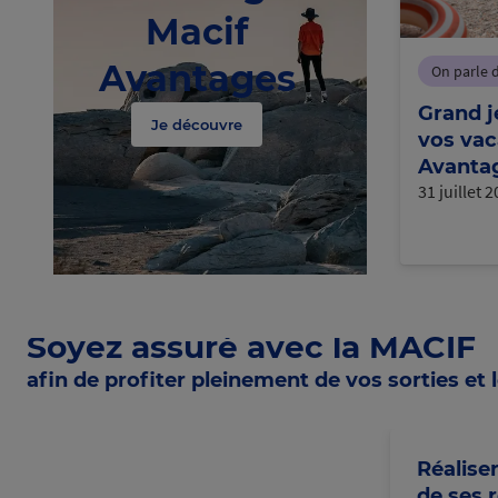
Macif
Avantages
On parle 
Grand j
Je découvre
vos vac
Avantag
31 juillet 
Soyez assuré avec la MACIF
afin de profiter pleinement de vos sorties et l
Réalise
de ses 