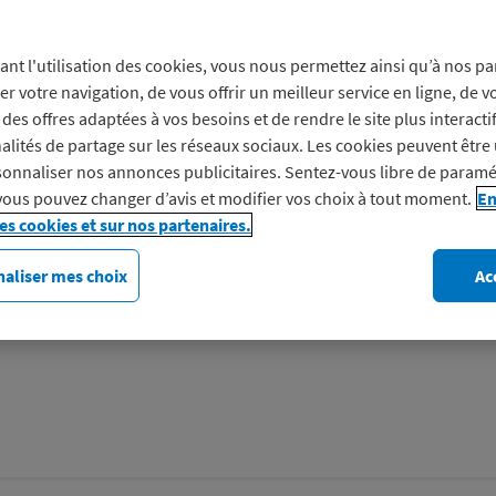
Prof
ant l'utilisation des cookies, vous nous permettez ainsi qu’à nos pa
er votre navigation, de vous offrir un meilleur service en ligne, de v
des offres adaptées à vos besoins et de rendre le site plus interacti
Vivre la maison Découvrez n
alités de partage sur les réseaux sociaux. Les cookies peuvent être 
maison et décoration pour c
onnaliser nos annonces publicitaires. Sentez-vous libre de paramé
marque de La Redoute.
vous pouvez changer d’avis et modifier vos choix à tout moment.
En
les cookies et sur nos partenaires.
Découvrez AM.PM
aliser mes choix
Ac