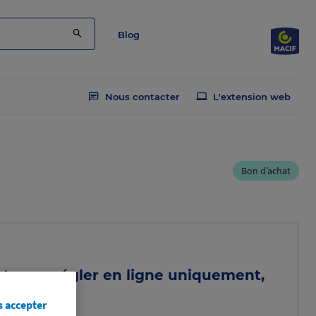
Blog
Nous contacter
L'extension web
Bon d’achat
at pour régler en ligne uniquement,
omos
s accepter