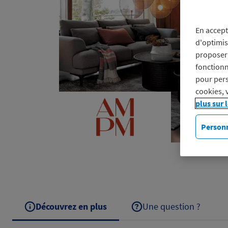
En accept
d'optimis
proposer 
fonctionn
pour pers
cookies, 
plus sur 
Personn
Découvrez en plus
Une question ?