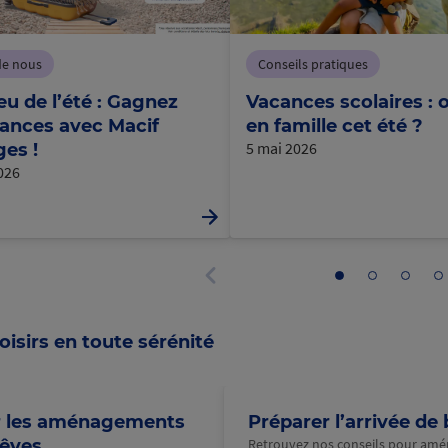
de nous
Conseils pratiques
eu de l’été : Gagnez
Vacances scolaires : o
ances avec Macif
en famille cet été ?
5 mai 2026
es !
2026
Aller
Aller
Aller
Al
au
au
au
a
Panneau
panneau
panneau
panne
p
précédent
1
2
3
4
oisirs en toute sérénité
r les aménagements
Préparer l’arrivée de
rêves
Retrouvez nos conseils pour amé