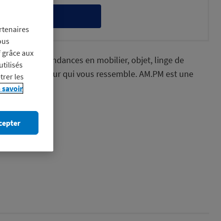
itez-en
rtenaires
ous
f grâce aux
os gammes tendances en mobilier, objet, linge de
utilisés
réer un intérieur qui vous ressemble. AM.PM est une
trer les
 savoir
cepter