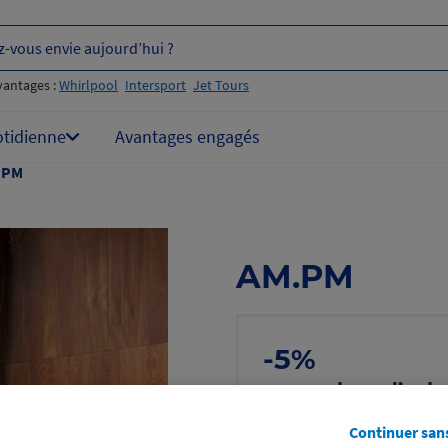
z-vous envie aujourd’hui ?
vantages :
Whirlpool
Intersport
Jet Tours
otidienne
Avantages engagés
.PM
AM.PM
-5%
sur un bon d’ach
même sur les pr
Continuer san
Voir les conditions