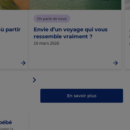
On parle de nous
ù partir
Envie d’un voyage qui vous
ressemble vraiment ?
16 mars 2026
Panneau
ler
suivant
u
au
anneau
En savoir plus
 bébé
nager la