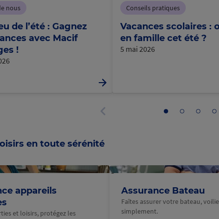
de nous
Conseils pratiques
eu de l’été : Gagnez
Vacances scolaires : o
ances avec Macif
en famille cet été ?
5 mai 2026
es !
2026
Aller
Aller
Aller
Al
au
au
au
a
Panneau
panneau
panneau
panne
p
précédent
1
2
3
4
oisirs en toute sérénité
@Macif
ce appareils
Assurance Bateau
es
Faîtes assurer votre bateau, voilier
simplement.
ies et loisirs, protégez les