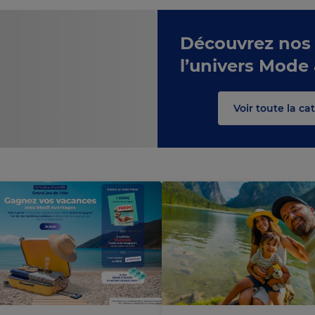
Découvrez nos
l’univers Mode
C
h
a
r
g
e
m
e
n
t
n
o
u
r
e
c
s
Voir toute la c