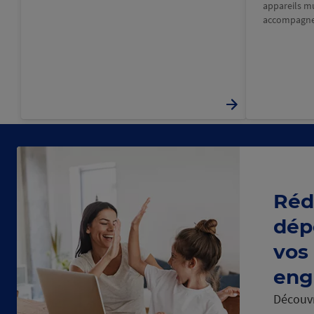
appareils m
accompagne
Réd
dép
vos
eng
Découvr