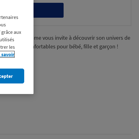
itez-en
rtenaires
ous
f grâce aux
Du Pareil Au Même vous invite à découvrir son univers de
utilisés
dances et confortables pour bébé, fille et garçon !
trer les
 savoir
me
cepter