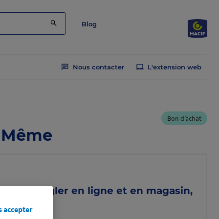
Blog
Nous contacter
L'extension web
Bon d’achat
u Même
t pour régler en ligne et en magasin,
omos
s accepter