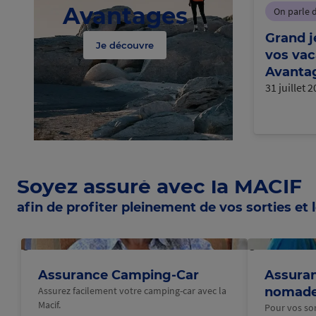
Avantages
On parle 
Grand j
Je découvre
vos vac
Avantag
31 juillet 
Soyez assuré avec la MACIF
afin de profiter pleinement de vos sorties et l
@Macif
@Macif
Assurance Camping-Car
Assuran
Assurez facilement votre camping-car avec la
nomad
Macif.
Pour vos sort