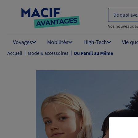
De quoi ave
Vos nouveaux a
Voyages
Mobilités
High-Tech
Vie qu
|
|
Accueil
Mode & accessoires
Du Pareil au Même