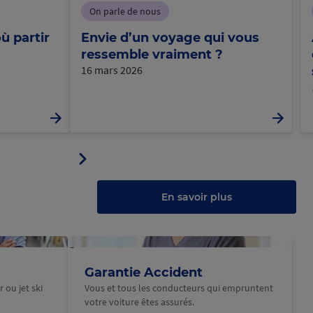
On parle de nous
ù partir
Envie d’un voyage qui vous
ressemble vraiment ?
16 mars 2026
Panneau
ler
suivant
u
au
anneau
En savoir plus
@Macif
Garantie Accident
 ou jet ski
Vous et tous les conducteurs qui empruntent
votre voiture êtes assurés.