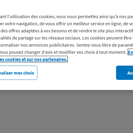
Prof
ant l'utilisation des cookies, vous nous permettez ainsi qu’à nos pa
er votre navigation, de vous offrir un meilleur service en ligne, de v
des offres adaptées à vos besoins et de rendre le site plus interacti
Ce que les enfants aiment. 
alités de partage sur les réseaux sociaux. Les cookies peuvent être 
vêtements et chaussures ten
onnaliser nos annonces publicitaires. Sentez-vous libre de paramé
vous pouvez changer d’avis et modifier vos choix à tout moment.
En
Parcourez leur monde…
les cookies et sur nos partenaires.
Découvrez Du Pareil au Mê
aliser mes choix
Ac