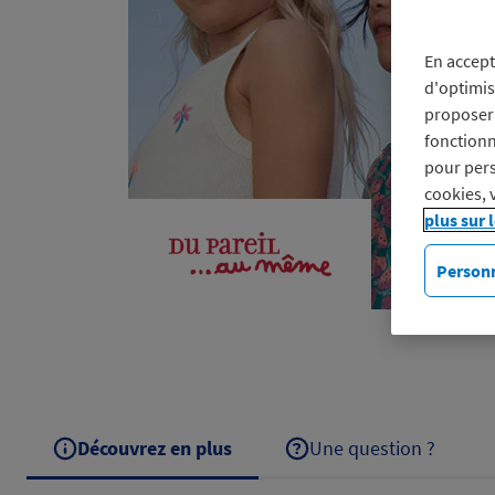
En accept
d'optimis
proposer 
fonctionn
pour pers
cookies, 
plus sur 
Personn
Découvrez en plus
Une question ?