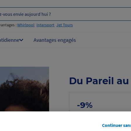
z-vous envie aujourd’hui ?
vantages :
Whirlpool
Intersport
Jet Tours
otidienne
Avantages engagés
Du Pareil a
-9%
sur un bon d’acha
même sur les pr
Continuer san
Voir les conditions