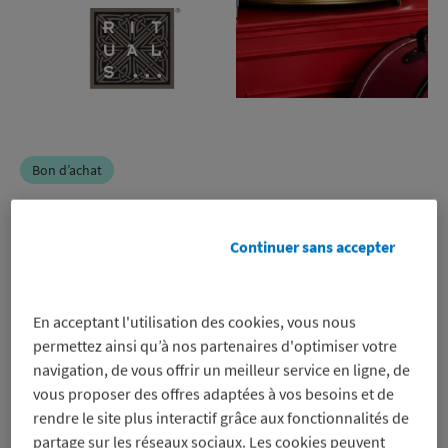
Bon d’achat
Rituals
Continuer sans accepter
-9%
En acceptant l'utilisation des cookies, vous nous
sur un bon d’achat pour régler en
permettez ainsi qu’à nos partenaires d'optimiser votre
ligne et en magasin, même sur les
navigation, de vous offrir un meilleur service en ligne, de
promos
vous proposer des offres adaptées à vos besoins et de
Voir les conditions
rendre le site plus interactif grâce aux fonctionnalités de
Profitez-en
partage sur les réseaux sociaux. Les cookies peuvent