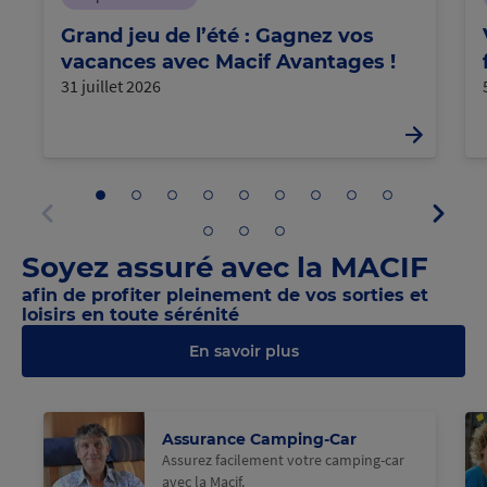
Grand jeu de l’été : Gagnez vos
vacances avec Macif Avantages !
31 juillet 2026
Aller
Aller
Aller
Aller
Aller
Aller
Aller
Aller
Aller
Panne
au
au
au
au
au
au
au
au
au
suivan
panneau
panneau
panneau
panneau
panneau
panneau
panneau
panneau
panneau
Aller
Aller
Aller
Panneau
1
2
3
4
5
6
7
8
9
au
au
au
précédent
Soyez assuré avec la MACIF
panneau
panneau
panneau
10
11
12
afin de profiter pleinement de vos sorties et
loisirs en toute sérénité
En savoir plus
@Macif
@M
Assurance Camping-Car
Assurez facilement votre camping-car
avec la Macif.