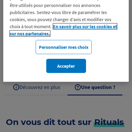
être utilisés pour personnaliser nos annonces
publicitaires. Sentez-vous libre de paramétrer les
cookies, vous pouvez changer d’avis et modifier vos
Des essentiels bien-être pour le corps et la maison
choix à tout moment.
En savoir plus sur les cookies et
Les produits Rituals, inspirés des traditions
sur nos partenaires.
ancestrales, ont à cœur de valoriser les gestes du
Personnaliser mes choix
quotidien pour les transformer en moments riches…
Découvrez Rituals
Accepter
Découvrez en plus
Une question ?
On vous dit tout sur
Rituals