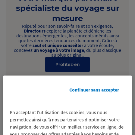
spécialiste du voyage sur
mesure
Réputé pour son savoir-faire et son exigence,
Directours
explore la planète et déniche les
destinations émergentes, les concepts inédits ainsi
que les dernières tendances du moment. Grâce à
votre
seul et unique conseiller
à votre écoute,
concevez
un voyage à votre image
, du plus classique
au plus original.
Profitez-en
Continuer sans accepter
En acceptant l'utilisation des cookies, vous nous
permettez ainsi qu’à nos partenaires d'optimiser votre
navigation, de vous offrir un meilleur service en ligne, de
vous proposer des offres adaptées à vos besoins et de