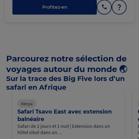
C
h
a
r
g
e
m
e
n
t
n
o
r
Profitez-en
Parcourez notre sélection de
voyages autour du monde 🌏
Sur la trace des Big Five lors d’un
safari en Afrique
Kenya
Safari Tsavo East avec extension
balnéaire
Safari de 2 jours et 1 nuit | Extension dans un
hôtel situé dans un…