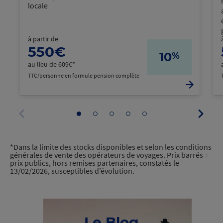
locale
à partir de
550€
10
%
au lieu de 609€*
TTC/personne en formule pension complète
Panne
Aller
Aller
Aller
Aller
Aller
suivan
au
au
au
au
au
Panneau
panneau
panneau
panneau
panneau
panneau
précédent
1
2
3
4
5
*Dans la limite des stocks disponibles et selon les conditions
générales de vente des opérateurs de voyages. Prix barrés =
prix publics, hors remises partenaires, constatés le
13/02/2026, susceptibles d’évolution.
Le Blog