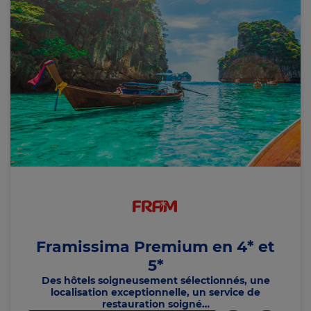
Framissima Premium en 4* et
5*
Des hôtels soigneusement sélectionnés, une
localisation exceptionnelle, un service de
c
s
e
u
restauration soigné…