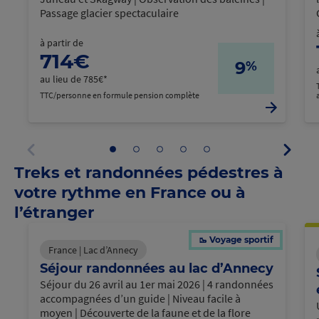
Passage glacier spectaculaire
à partir de
714€
9
%
au lieu de 785€*
TTC/personne en formule pension complète
Panne
Aller
Aller
Aller
Aller
Aller
suivan
au
au
au
au
au
Panneau
Treks et randonnées pédestres à
panneau
panneau
panneau
panneau
panneau
précédent
1
2
3
4
5
votre rythme en France ou à
l’étranger
🥾 Voyage sportif
France | Lac d’Annecy
Séjour randonnées au lac d’Annecy
Séjour du 26 avril au 1er mai 2026 | 4 randonnées
accompagnées d’un guide | Niveau facile à
moyen | Découverte de la faune et de la flore