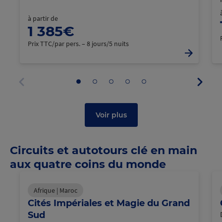
à partir de
1 385€
Prix TTC/par pers. – 8 jours/5 nuits
Panne
Aller
Aller
Aller
Aller
Aller
suivan
au
au
au
au
au
Panneau
panneau
panneau
panneau
panneau
panneau
précédent
1
2
3
4
5
Voir plus
Circuits et autotours clé en main
aux quatre coins du monde
Afrique | Maroc
Cités Impériales et Magie du Grand
Sud