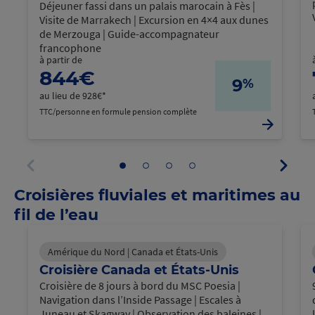
Déjeuner fassi dans un palais marocain à Fès |
Visite de Marrakech | Excursion en 4×4 aux dunes
de Merzouga | Guide-accompagnateur
francophone
à partir de
844€
9
%
au lieu de 928€*
TTC/personne en formule pension complète
Panne
Aller
Aller
Aller
Aller
suivan
au
au
au
au
Panneau
panneau
panneau
panneau
panneau
Croisières fluviales et maritimes au
précédent
1
2
3
4
fil de l’eau
Amérique du Nord | Canada et États-Unis
Croisière Canada et États-Unis
Croisière de 8 jours à bord du MSC Poesia |
Navigation dans l’Inside Passage | Escales à
Juneau et Skagway | Observation des baleines |