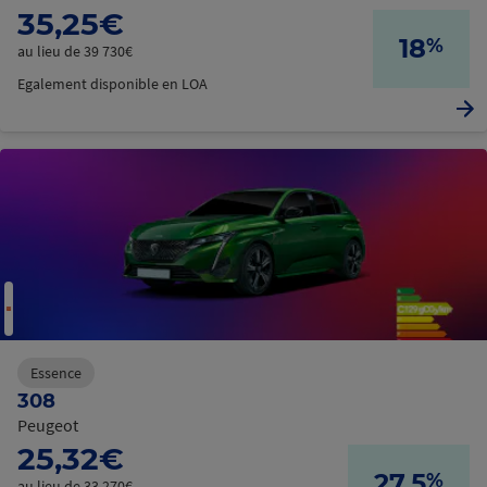
35,25€
18
%
au lieu de 39 730€
Egalement disponible en LOA
Essence
308
Peugeot
25,32€
27.5
%
au lieu de 33 270€