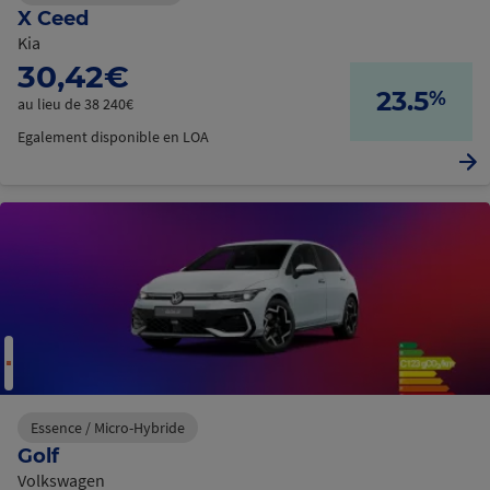
X Ceed
Kia
30,42€
23.5
%
au lieu de 38 240€
Egalement disponible en LOA
Essence / Micro-Hybride
C
h
a
g
e
e
n
t
n
o
u
r
Golf
r
e
m
c
s
Volkswagen