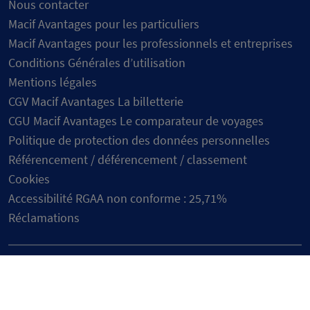
Nous contacter
Macif Avantages pour les particuliers
Macif Avantages pour les professionnels et entreprises
Conditions Générales d’utilisation
Mentions légales
CGV Macif Avantages La billetterie
CGU Macif Avantages Le comparateur de voyages
Politique de protection des données personnelles
Référencement / déférencement / classement
Cookies
Accessibilité RGAA non conforme : 25,71%
Réclamations
Suivez-nous
Youtube
Facebook
Linkedin
Tik