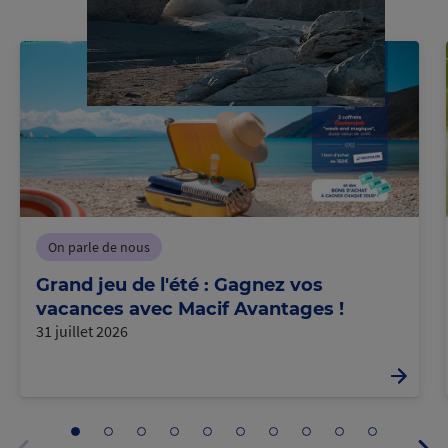
On parle de nous
Grand jeu de l'été : Gagnez vos
vacances avec Macif Avantages !
31 juillet 2026
Aller
Aller
Aller
Aller
Aller
Aller
Aller
Aller
Aller
Aller
Pa