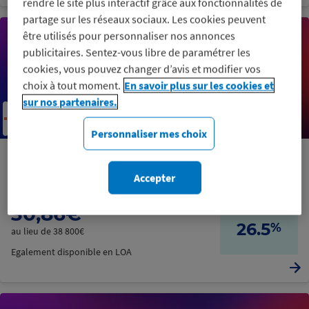
rendre le site plus interactif grâce aux fonctionnalités de
partage sur les réseaux sociaux. Les cookies peuvent
être utilisés pour personnaliser nos annonces
publicitaires. Sentez-vous libre de paramétrer les
cookies, vous pouvez changer d’avis et modifier vos
choix à tout moment.
En savoir plus sur les cookies et
sur nos partenaires.
Personnaliser mes choix
Essence / Micro-Hybride
Austral
Accepter
Renault
30,86€
26.5
%
au lieu de 38 800€
Egalement disponible en LOA