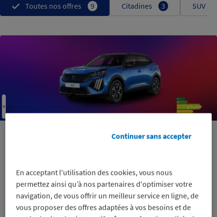
Toutes nos offres
9
Citadines
3
SUV
Essence
Continuer sans accepter
2008
Peugeot
20,45€
En acceptant l'utilisation des cookies, vous nous
23.5
%
permettez ainsi qu’à nos partenaires d'optimiser votre
au lieu de 26 700€
navigation, de vous offrir un meilleur service en ligne, de
Egalement disponible en LOA
vous proposer des offres adaptées à vos besoins et de