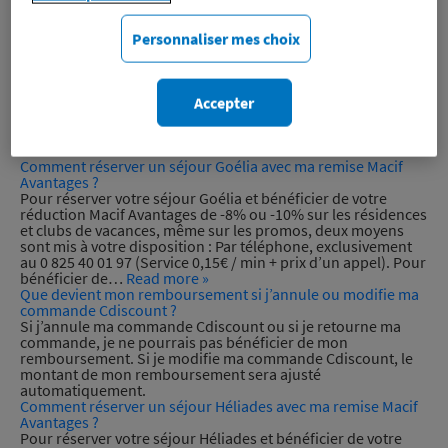
Paypal).
Comment commander sur Cdiscount et obtenir mon
cashback ?
Personnaliser mes choix
Pour effectuer ma commande Cdiscount et bénéficier de
mon cashback, je vais sur le site macifavantages.fr puis je
consulte la page de présentation de notre partenariat
Cdiscount (tapez “Cdiscount” dans la barre de recherche en
Accepter
haut de notre site). Je clique sur “Profitez-en”. Je désactive
mes bloqueurs de publicités installés sur mon navigateur
internet. Voir…
Read more »
Comment réserver un séjour Goélia avec ma remise Macif
Avantages ?
Pour réserver votre séjour Goélia et bénéficier de votre
réduction Macif Avantages de -8% ou -10% sur les résidences
et clubs de vacances, même sur les promos, deux moyens
sont mis à votre disposition : Par téléphone, exclusivement
au 0 825 40 01 97 (Service 0,15€ / min + prix d’un appel). Pour
bénéficier de…
Read more »
Que devient mon remboursement si j’annule ou modifie ma
commande Cdiscount ?
Si j’annule ma commande Cdiscount ou si je retourne ma
commande, je ne pourrais pas bénéficier de mon
remboursement. Si je modifie ma commande Cdiscount, le
montant de mon remboursement sera ajusté
automatiquement.
Comment réserver un séjour Héliades avec ma remise Macif
Avantages ?
Pour réserver votre séjour Héliades et bénéficier de votre