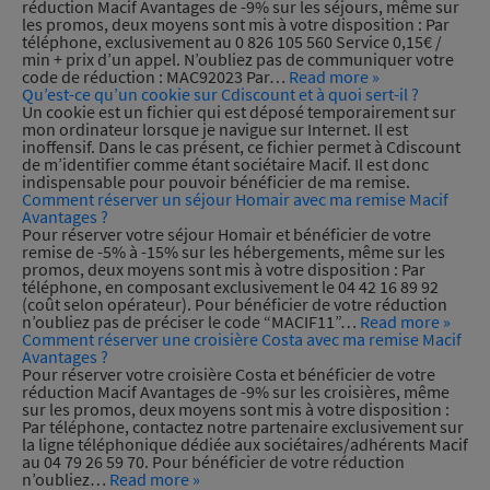
réduction Macif Avantages de -9% sur les séjours, même sur
les promos, deux moyens sont mis à votre disposition : Par
téléphone, exclusivement au 0 826 105 560 Service 0,15€ /
min + prix d’un appel. N’oubliez pas de communiquer votre
code de réduction : MAC92023 Par…
Read more »
Qu’est-ce qu’un cookie sur Cdiscount et à quoi sert-il ?
Un cookie est un fichier qui est déposé temporairement sur
mon ordinateur lorsque je navigue sur Internet. Il est
inoffensif. Dans le cas présent, ce fichier permet à Cdiscount
de m’identifier comme étant sociétaire Macif. Il est donc
indispensable pour pouvoir bénéficier de ma remise.
Comment réserver un séjour Homair avec ma remise Macif
Avantages ?
Pour réserver votre séjour Homair et bénéficier de votre
remise de -5% à -15% sur les hébergements, même sur les
promos, deux moyens sont mis à votre disposition : Par
téléphone, en composant exclusivement le 04 42 16 89 92
(coût selon opérateur). Pour bénéficier de votre réduction
n’oubliez pas de préciser le code “MACIF11”…
Read more »
Comment réserver une croisière Costa avec ma remise Macif
Avantages ?
Pour réserver votre croisière Costa et bénéficier de votre
réduction Macif Avantages de -9% sur les croisières, même
sur les promos, deux moyens sont mis à votre disposition :
Par téléphone, contactez notre partenaire exclusivement sur
la ligne téléphonique dédiée aux sociétaires/adhérents Macif
au 04 79 26 59 70. Pour bénéficier de votre réduction
n’oubliez…
Read more »