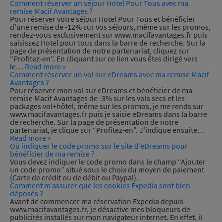
Comment réserver un séjour Hotel Pour Tous avec ma
remise Macif Avantages ?
Pour réserver votre séjour Hotel Pour Tous et bénéficier
d’une remise de -12% sur vos séjours, même sur les promos,
rendez-vous exclusivement sur www.macifavantages.fr puis
saisissez Hotel pour tous dans la barre de recherche. Sur la
page de présentation de notre partenariat, cliquez sur
“Profitez-en”. En cliquant sur ce lien vous êtes dirigé vers
le…
Read more »
C
h
a
r
g
e
m
e
n
t
e
c
o
u
r
Comment réserver un vol sur eDreams avec ma remise Macif
Avantages ?
Pour réserver mon vol sur eDreams et bénéficier de ma
s
remise Macif Avantages de -3% sur les vols secs et les
n
packages vol+hôtel, même sur les promos, je me rends sur
www.macifavantages.fr puis je saisie eDreams dans la barre
de recherche. Sur la page de présentation de notre
partenariat, je clique sur “Profitez-en”. J’indique ensuite…
Read more »
Où indiquer le code promo sur le site d’eDreams pour
bénéficier de ma remise ?
Vous devez indiquer le code promo dans le champ “Ajouter
un code promo” situé sous le choix du moyen de paiement
(Carte de crédit ou de débit ou Paypal).
Comment m’assurer que les cookies Expedia sont bien
déposés ?
Avant de commencer ma réservation Expedia depuis
www.macifavantages.fr, je désactive mes bloqueurs de
publicités installés sur mon navigateur internet. En effet, il